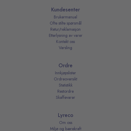
Kundesenter
Brukermanual
Ofte stilte spørsmål
Retur/reklamasjon
Etterlysning av varer
Kontakt oss
Varsling
Ordre
Innkjøpslister
Ordreoversikt
Statistikk
Restordre
Skaffevarer
Lyreco
Om oss
Miljø og bærekraft