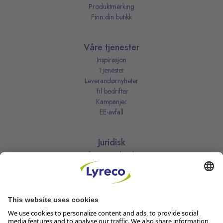
Produktmerking
Finn din butikk
Våre tjenester
Inspirasjon
Tjenester
Leverandørnyheter
Til bedrifter
Kampanjer
EE-avfall
Juridisk
Informasjonskapsler
Kjøpsbetingelser
Personvernerklæring
Vilkår
Vilkår for kundeklubben
Likestillingsredegjørelse
Åpenhetsloven