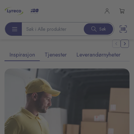
l hovedinnhold
Søk
Søk etter produkter
Inspirasjon
Tjenester
Leverandørnyheter
T