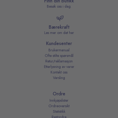
Finn din butikk
Besøk oss i dag.
Bærekraft
Les mer om det her
Kundesenter
Brukermanual
Ofte stilte spørsmål
Retur/reklamasjon
Etterlysning av varer
Kontakt oss
Varsling
Ordre
Innkjøpslister
Ordreoversikt
Statistikk
Restordre