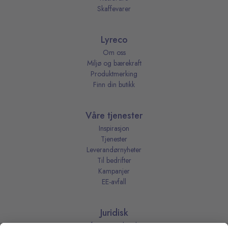
Skaffevarer
Lyreco
Om oss
Miljø og bærekraft
Produktmerking
Finn din butikk
Våre tjenester
Inspirasjon
Tjenester
Leverandørnyheter
Til bedrifter
Kampanjer
EE-avfall
Juridisk
Informasjonskapsler