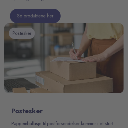
Se produktene her
Postesker
Postesker
Pappemballasje til postforsendelser kommer i et stort