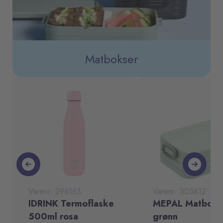
Matbokser
Varenr: 296163
Varenr: 305612
IDRINK Termoflaske
MEPAL Matboks
500ml rosa
grønn