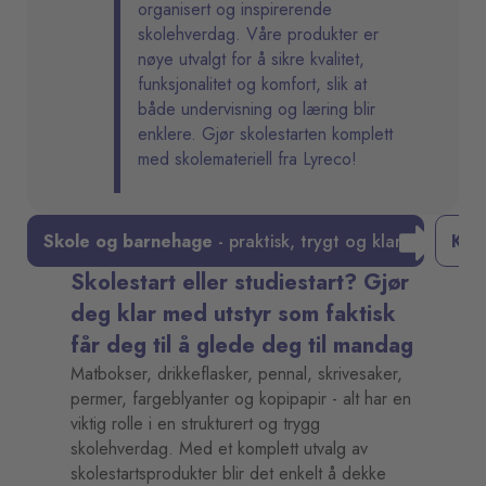
organisert og inspirerende
skolehverdag. Våre produkter er
nøye utvalgt for å sikre kvalitet,
funksjonalitet og komfort, slik at
både undervisning og læring blir
enklere. Gjør skolestarten komplett
med skolemateriell fra Lyreco!
Skole og barnehage
- praktisk, trygt og klart
Klar
Skolestart eller studiestart? Gjør
deg klar med utstyr som faktisk
får deg til å glede deg til mandag
Matbokser, drikkeflasker, pennal, skrivesaker,
permer, fargeblyanter og kopipapir - alt har en
viktig rolle i en strukturert og trygg
skolehverdag. Med et komplett utvalg av
skolestartsprodukter blir det enkelt å dekke