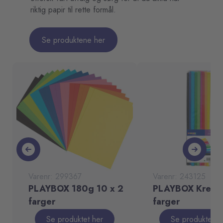
riktig papir til rette formål.
Se produktene her
Varenr: 299367
Varenr: 243125
PLAYBOX 180g 10 x 2
PLAYBOX Kreppa
farger
farger
Se produktet her
Se produktet h