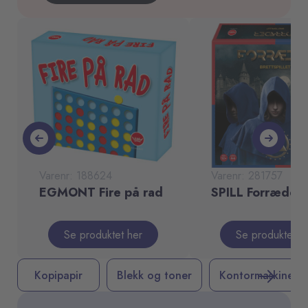
Varenr: 188624
Varenr: 281757
EGMONT Fire på rad
SPILL Forræder
Se produktet her
Se produktet h
Kopipapir
Blekk og toner
Kontormaskiner
Det lønner seg å være medlem
Studiestart og flytting?