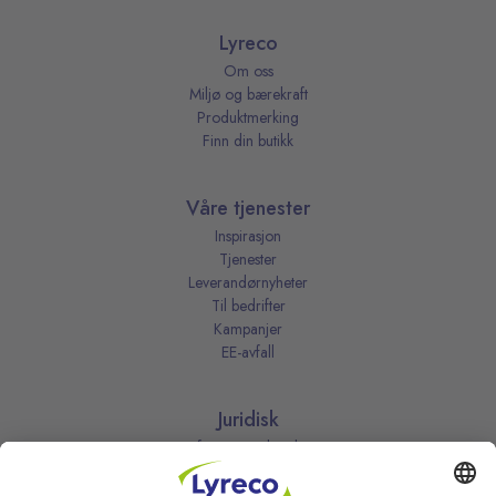
Lyreco
Om oss
Miljø og bærekraft
Produktmerking
Finn din butikk
Våre tjenester
Inspirasjon
Tjenester
Leverandørnyheter
Til bedrifter
Kampanjer
EE-avfall
Juridisk
Informasjonskapsler
Kjøpsbetingelser
Personvernerklæring