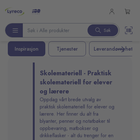
l hovedinnhold
Søk
Søk etter produkter
Inspirasjon
Tjenester
Leverandørnyheter
Skolemateriell - Praktisk
skolemateriell for elever
og lærere
Oppdag vårt brede utvalg av
praktisk skolemateriell for elever og
lærere. Her finner du alt fra
blyanter, penner og notatbøker til
oppbevaring, matbokser og
drikkeflasker - alt du trenger for en