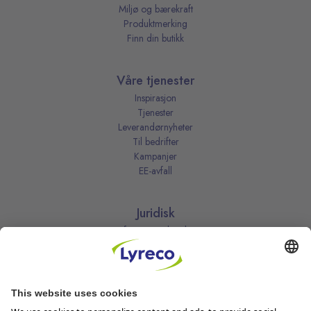
Miljø og bærekraft
Produktmerking
Finn din butikk
Våre tjenester
Inspirasjon
Tjenester
Leverandørnyheter
Til bedrifter
Kampanjer
EE-avfall
Juridisk
Informasjonskapsler
Kjøpsbetingelser
Personvernerklæring
Vilkår
Vilkår for kundeklubben
Likestillingsredegjørelse