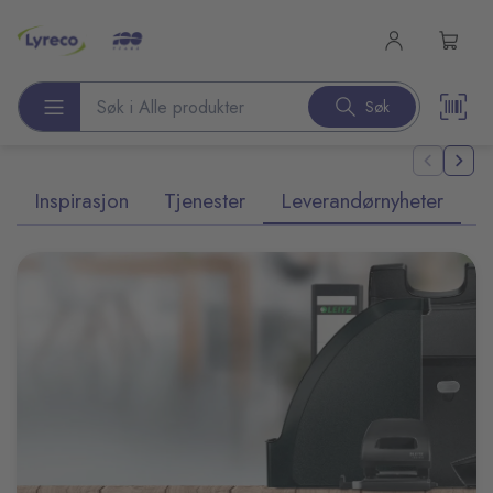
l hovedinnhold
Søk
Søk etter produkter
Inspirasjon
Tjenester
Leverandørnyheter
T