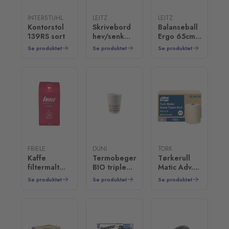
INTERSTUHL
LEITZ
LEITZ
Kontorstol
Skrivebord
Balanseball
139RS sort
hev/senk
Ergo 65cm
hvit
Lys Grå
Se produktet
Se produktet
Se produktet
FRIELE
DUNI
TORK
Kaffe
Termobeger
Tørkerull
filtermalt
BIO triple
Matic Adv.
250g
24cl (25)
natur H1
Se produktet
Se produktet
Se produktet
150m