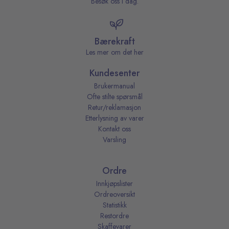
Besøk oss i dag.
Bærekraft
Les mer om det her
Kundesenter
Brukermanual
Ofte stilte spørsmål
Retur/reklamasjon
Etterlysning av varer
Kontakt oss
Varsling
Ordre
Innkjøpslister
Ordreoversikt
Statistikk
Restordre
Skaffevarer