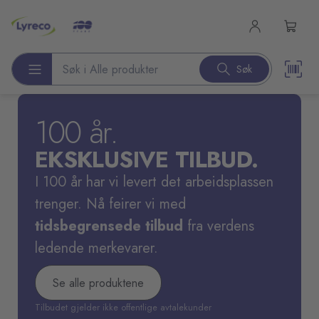
l hovedinnhold
Søk
Søk etter produkter
100 år.
EKSKLUSIVE TILBUD.
I 100 år har vi levert det arbeidsplassen
trenger. Nå feirer vi med
tidsbegrensede tilbud
fra verdens
ledende merkevarer.
Se alle produktene
Tilbudet gjelder ikke offentlige avtalekunder