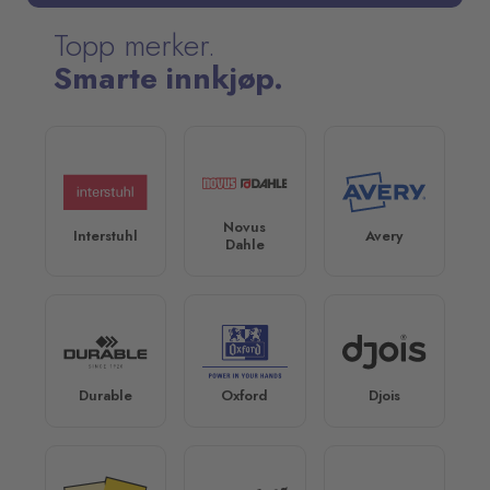
Topp merker.
Smarte innkjøp.
Novus
Interstuhl
Avery
Dahle
Durable
Oxford
Djois