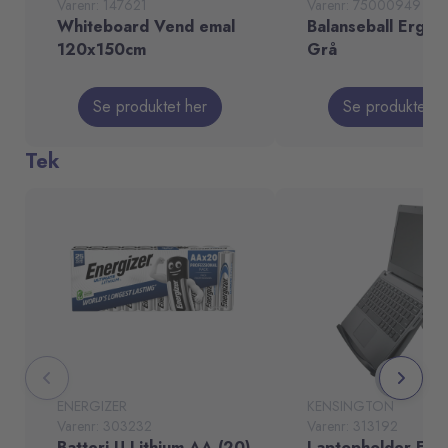
Varenr: 147621
Varenr: 75000949
Whiteboard Vend emal
Balanseball Ergo 
120x150cm
Grå
Se produktet her
Se produktet h
Tek
ENERGIZER
KENSINGTON
Varenr: 303232
Varenr: 313192
Batteri U.Lithium AA (20)
Laptopholder EQ 