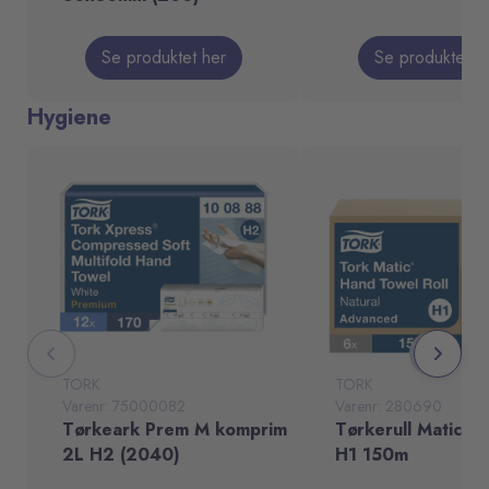
Se produktet her
Se produktet h
Hygiene
TORK
TORK
Varenr: 75000082
Varenr: 280690
Tørkeark Prem M komprim
Tørkerull Matic Ad
2L H2 (2040)
H1 150m