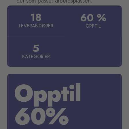
det som passer arbeidsplassen.
18
60
%
LEVERANDØRER
OPPTIL
5
KATEGORIER
Opptil
60%