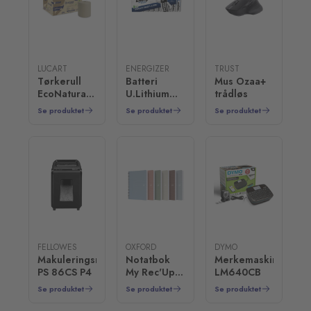
LUCART
ENERGIZER
TRUST
Tørkerull
Batteri
Mus Ozaa+
EcoNatural
U.Lithium
trådløs
2L 155m
AA (20)
Se produktet
Se produktet
Se produktet
FELLOWES
OXFORD
DYMO
Makuleringsmaskin
Notatbok
Merkemaskin
PS 86CS P4
My Rec'Up
LM640CB
A4 linjer
Se produktet
Se produktet
Se produktet