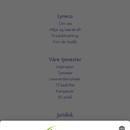
Lyreco
Om oss
Miljø og bærekraft
Produktmerking
Finn din butikk
Våre tjenester
Inspirasjon
Tjenester
Leverandørnyheter
Til bedrifter
Kampanjer
EE-avfall
Juridisk
Informasjonskapsler
Kjøpsbetingelser