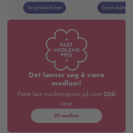
Se produktet her
Se produktet h
Det lønner seg å være
medlem!
Faste lave medlemspriser på over
200
varer.
Bli medlem