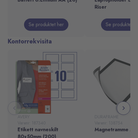
Riser
Se produktet her
Se produktet h
Kontorrekvisita
AVERY
DURAFRAME
Varenr: 187340
Varenr: 138754
Etikett navneskilt
Magnetramme A4 s
80x50mm (200)