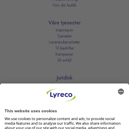
Finn din butikk
Våre tjenester
Inspirasjon
Tjenester
Leverandørnyheter
Til bedrifter
Kampanjer
EE-avfall
Juridisk
Informasjonskapsler
Kjøpsbetingelser
Personvernerklæring
Vilkår
Vilkår for kundeklubben
Likestillingsredegjørelse
Åpenhetsloven
Endre dine personvernsinnstillinger