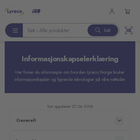
l hovedinnhold
Søk
Søk etter produkter
Informasjonskapselerklæring
Her finner du informasjon om hvordan Lyreco Norge bruker
informasjonskapsler og lignende teknologier på våre nettsider.
Sist oppdatert 27.06.2018
Generelt