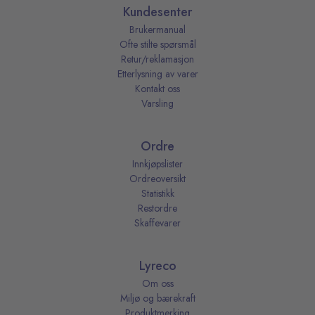
Kundesenter
Brukermanual
Ofte stilte spørsmål
Retur/reklamasjon
Etterlysning av varer
Kontakt oss
Varsling
Ordre
Innkjøpslister
Ordreoversikt
Statistikk
Restordre
Skaffevarer
Lyreco
Om oss
Miljø og bærekraft
Produktmerking