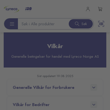
l hovedinnhold
Søk
Søk etter produkter
Vilkår
Generelle betingelser for handel med Lyreco Norge AS
Sist oppdatert 19.08.2025
Generelle Vilkår for Forbrukere
Vilkår for Bedrifter