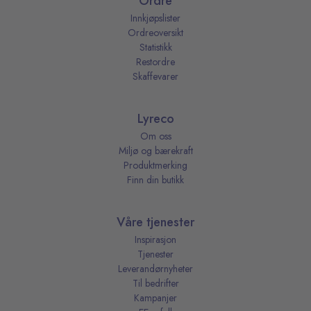
Ordre
Innkjøpslister
Ordreoversikt
Statistikk
Restordre
Skaffevarer
Lyreco
Om oss
Miljø og bærekraft
Produktmerking
Finn din butikk
Våre tjenester
Inspirasjon
Tjenester
Leverandørnyheter
Til bedrifter
Kampanjer