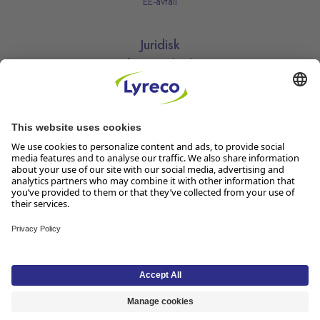
EE-avfall
Juridisk
Informasjonskapsler
Kjøpsbetingelser
Personvernerklæring
Vilkår
Vilkår for kundeklubben
Likestillingsredegjørelse
Åpenhetsloven
Endre dine personvernsinnstillinger
Følg oss
Lyreco Norge AS, Solheimvn. 6-8, 1461 Lørenskog, Org.nr 916 950
381