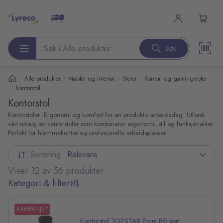
l hovedinnhold
Søk
Søk etter produkter
/
/
/
/
Alle produkter
Møbler og interiør
Stoler
Kontor- og gamingstoler
/
Kontorstol
Kontorstol
Kontorstoler  Ergonomi og komfort for en produktiv arbeidsdag. Utforsk
vårt utvalg av kontorstoler som kombinerer ergonomi, stil og funksjonalitet.
Perfekt for hjemmekontor og profesjonelle arbeidsplasser.
Sortering:
Relevans
Viser 12 av 56 produkter
Kategori & filter
KAMPANJE*
Kontorstol TOPSTAR Point 80 sort