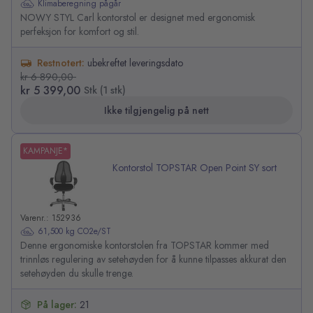
Klimaberegning pågår
NOWY STYL Carl kontorstol er designet med ergonomisk
perfeksjon for komfort og stil.
Restnotert:
ubekreftet leveringsdato
kr 6 890,00
kr 5 399,00
Stk (1 stk)
Ikke tilgjengelig på nett
KAMPANJE*
Kontorstol TOPSTAR Open Point SY sort
Varenr.: 152936
61,500 kg CO2e/ST
Denne ergonomiske kontorstolen fra TOPSTAR kommer med
trinnløs regulering av setehøyden for å kunne tilpasses akkurat den
setehøyden du skulle trenge.
På lager:
21