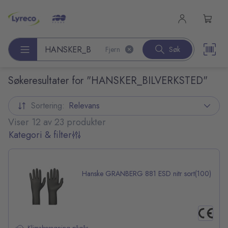
l hovedinnhold
Fjern
Søk
Søk etter produkter
Søkeresultater for "HANSKER_BILVERKSTED"
Sortering:
Relevans
Viser 12 av 23 produkter
Kategori & filter
Hanske GRANBERG 881 ESD nitr sort(100)
Klimaberegning pågår