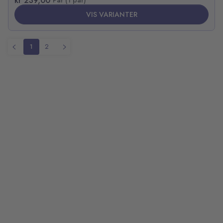
kr 239,00
Par (1 par)
VIS VARIANTER
1
2