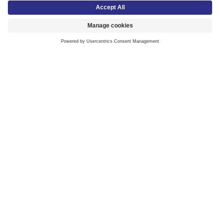
Kontakt oss
+47 02272
/
+47 22 32 95 00
kundesenter@lyreco.com
Man-Fre 08:00-16:00