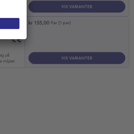
lbarhet og
VIS VARIANTER
kr 155,00
Par (1 par)
seg på
VIS VARIANTER
e miljøer.