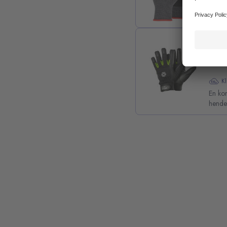
Myk og
bedre
Hans
K
En kom
henden