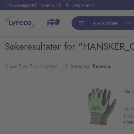
l hovedinnhold
Kundesupport
Finn en butikk
Hurtiglinker
Alle produkter
Søkeresultater for "HANSKER_
Viser 5 av 5 produkter
Sortering:
Relevans
pp over filterliste
Hans
K
TEGER
arbei