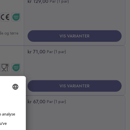
kr 129,00
Par (1 par)
de og tørre
VIS VARIANTER
kr 71,00
Par (1 par)
på tørre
VIS VARIANTER
kr 67,00
Par (1 par)