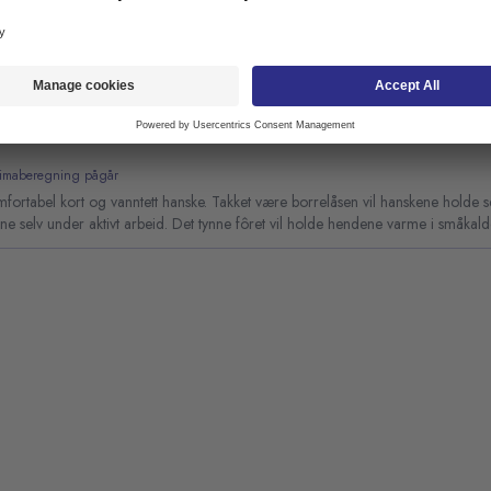
 pustende strikket syntetisk hanske, håndflatedyppet med nitrilslum for god fø
 grep.
ke TEGERA 517 syntetisk lær fôret
limaberegning pågår
fortabel kort og vanntett hanske. Takket være borrelåsen vil hanskene holde 
e selv under aktivt arbeid. Det tynne fôret vil holde hendene varme i småkald