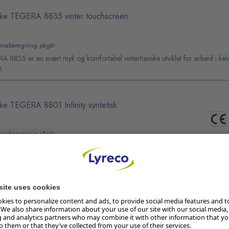
ke TEGERA 8835 vinter touchscreen
limaberegning pågår
 8835 er en svært myk og komfortabel vinterhanske utviklet for arbeid i kal
r.
e TEGERA 8801 Infinity syntetisk
limaberegning pågår
førlig arbeidshanske strikket med supermykt nitrilskum som gir utmerket grep 
ater.
ke TEGERA 873 syntetisk/nitrilskum
limaberegning pågår