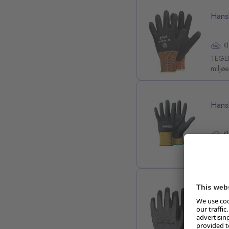
Hans
K
TEGERA
miljøe
Hansk
K
Finger
overfl
Hans
K