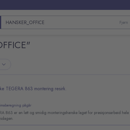
Fjern
Søk etter produkter
OFFICE"
ke TEGERA 863 montering resirk.
limaberegning pågår
A 863 er en lett og smidig monteringshanske laget for presisjonsarbeid hele
dsdagen.