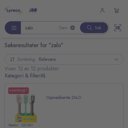
l hovedinnhold
Fjern
Søk
Søk etter produkter
Søkeresultater for "zalo"
Sortering:
Relevans
Viser 12 av 12 produkter
Kategori & filter
KAMPANJE*
Oppvaskbørste ZALO
Varenr.: 321361