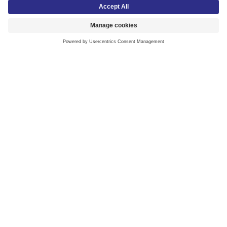
Kontakt oss
+47 02272
/
+47 22 32 95 00
kundesenter@lyreco.com
Man-Fre 08:00-16:00