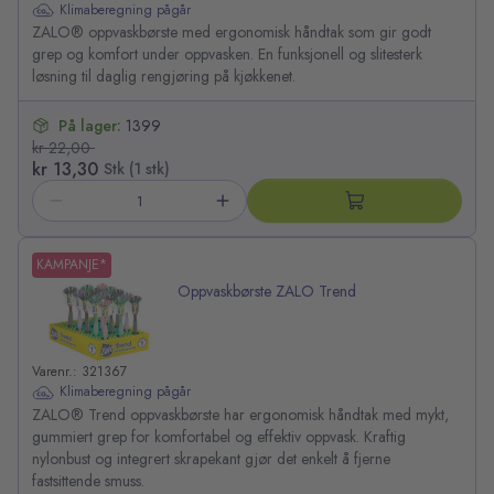
Klimaberegning pågår
ZALO® oppvaskbørste med ergonomisk håndtak som gir godt
grep og komfort under oppvasken. En funksjonell og slitesterk
løsning til daglig rengjøring på kjøkkenet.
På lager:
1399
kr 22,00
kr 13,30
Stk (1 stk)
KAMPANJE*
Oppvaskbørste ZALO Trend
Varenr.: 321367
Klimaberegning pågår
ZALO® Trend oppvaskbørste har ergonomisk håndtak med mykt,
gummiert grep for komfortabel og effektiv oppvask. Kraftig
nylonbust og integrert skrapekant gjør det enkelt å fjerne
fastsittende smuss.