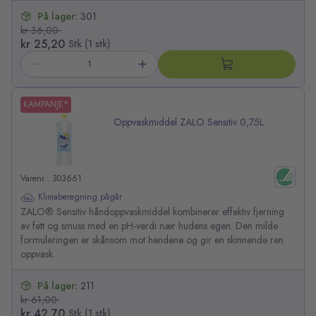
På lager:
301
kr 36,00
kr 25,20
Stk (1 stk)
KAMPANJE*
Oppvaskmiddel ZALO Sensitiv 0,75L
Varenr.: 303661
Klimaberegning pågår
ZALO® Sensitiv håndoppvaskmiddel kombinerer effektiv fjerning
av fett og smuss med en pH-verdi nær hudens egen. Den milde
formuleringen er skånsom mot hendene og gir en skinnende ren
oppvask.
På lager:
211
kr 61,00
kr 42,70
Stk (1 stk)