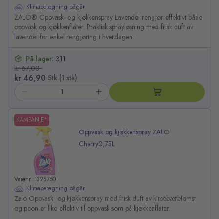
Klimaberegning pågår
ZALO® Oppvask- og kjøkkenspray Lavendel rengjør effektivt både
oppvask og kjøkkenflater. Praktisk sprayløsning med frisk duft av
lavendel for enkel rengjøring i hverdagen.
På lager:
311
kr 67,00
kr 46,90
Stk (1 stk)
KAMPANJE*
Oppvask og kjøkkenspray ZALO
Cherry0,75L
Varenr.: 326750
Klimaberegning pågår
Zalo Oppvask- og kjøkkenspray med frisk duft av kirsebærblomst
og peon er like effektiv til oppvask som på kjøkkenflater.