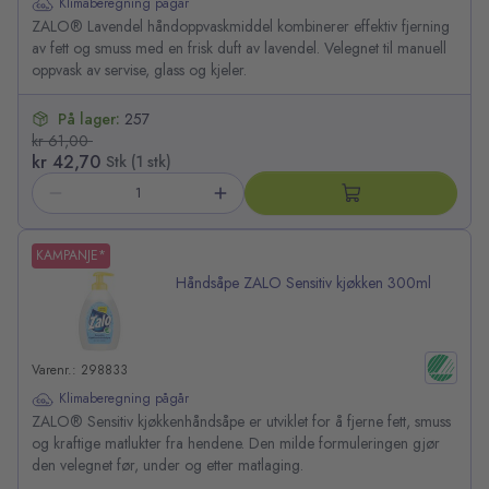
Klimaberegning pågår
ZALO® Lavendel håndoppvaskmiddel kombinerer effektiv fjerning
av fett og smuss med en frisk duft av lavendel. Velegnet til manuell
oppvask av servise, glass og kjeler.
På lager:
257
kr 61,00
kr 42,70
Stk (1 stk)
KAMPANJE*
Håndsåpe ZALO Sensitiv kjøkken 300ml
Varenr.: 298833
Klimaberegning pågår
ZALO® Sensitiv kjøkkenhåndsåpe er utviklet for å fjerne fett, smuss
og kraftige matlukter fra hendene. Den milde formuleringen gjør
den velegnet før, under og etter matlaging.