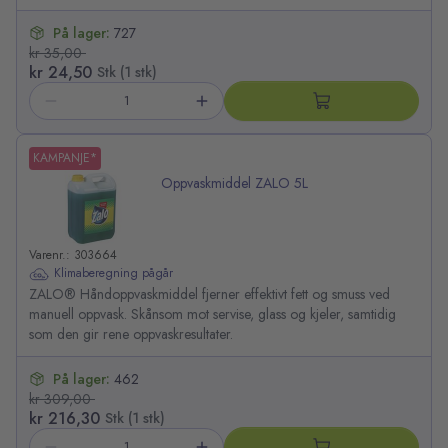
På lager:
727
kr 35,00
kr 24,50
Stk (1 stk)
KAMPANJE*
Oppvaskmiddel ZALO 5L
Varenr.: 303664
Klimaberegning pågår
ZALO® Håndoppvaskmiddel fjerner effektivt fett og smuss ved
manuell oppvask. Skånsom mot servise, glass og kjeler, samtidig
som den gir rene oppvaskresultater.
På lager:
462
kr 309,00
kr 216,30
Stk (1 stk)