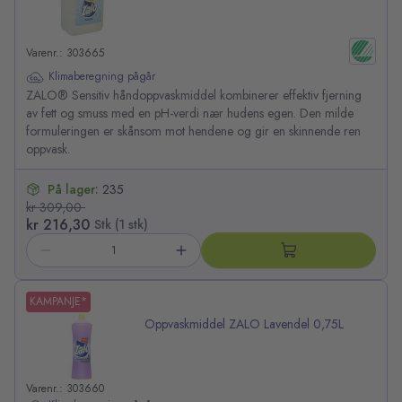
Varenr.: 303665
Klimaberegning pågår
ZALO® Sensitiv håndoppvaskmiddel kombinerer effektiv fjerning
av fett og smuss med en pH-verdi nær hudens egen. Den milde
formuleringen er skånsom mot hendene og gir en skinnende ren
oppvask.
På lager:
235
kr 309,00
kr 216,30
Stk (1 stk)
KAMPANJE*
Oppvaskmiddel ZALO Lavendel 0,75L
Varenr.: 303660