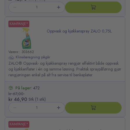
KAMPANJE*
Oppvask og kjøkkenspray ZALO 0,75L
Varenr.: 303662
Klimaberegning pågår
ZALO® Oppvask- og kjøkkenspray rengjør effektivt både oppvask
og kjøkkenflater i én og samme løsning. Praktisk spraypåføring gjør
rengjøringen enkel på alt fra servise til benkeplater.
På lager:
472
kr 67,00
kr 46,90
Stk (1 stk)
KAMPANJE*