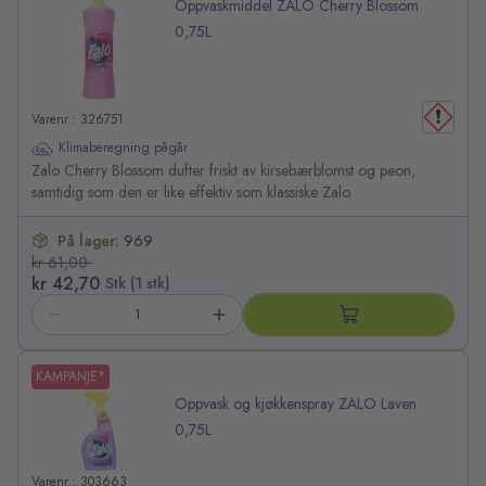
Oppvaskmiddel ZALO Cherry Blossom
0,75L
Varenr.: 326751
Klimaberegning pågår
Zalo Cherry Blossom dufter friskt av kirsebærblomst og peon,
samtidig som den er like effektiv som klassiske Zalo.
På lager:
969
kr 61,00
kr 42,70
Stk (1 stk)
KAMPANJE*
Oppvask og kjøkkenspray ZALO Laven
0,75L
Varenr.: 303663