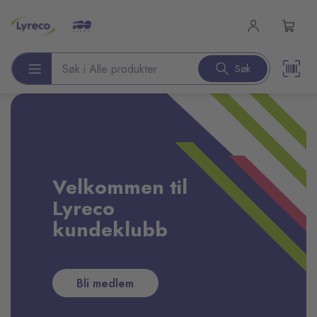
l hovedinnhold
Søk
Søk etter produkter
Velkommen til
Lyreco
kundeklubb
Bli medlem