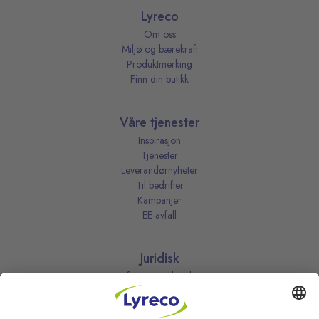
Lyreco
Om oss
Miljø og bærekraft
Produktmerking
Finn din butikk
Våre tjenester
Inspirasjon
Tjenester
Leverandørnyheter
Til bedrifter
Kampanjer
EE-avfall
Juridisk
Informasjonskapsler
Kjøpsbetingelser
Personvernerklæring