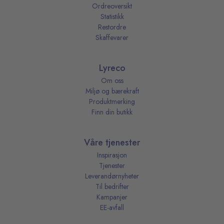
Ordreoversikt
Statistikk
Restordre
Skaffevarer
Lyreco
Om oss
Miljø og bærekraft
Produktmerking
Finn din butikk
Våre tjenester
Inspirasjon
Tjenester
Leverandørnyheter
Til bedrifter
Kampanjer
EE-avfall