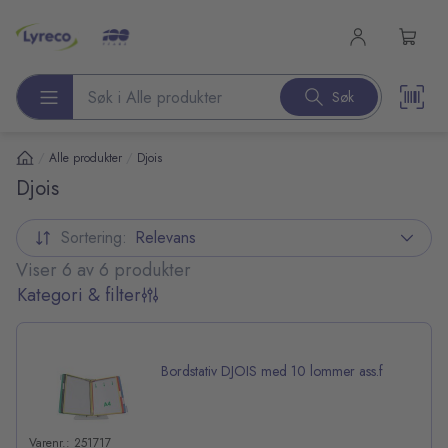
l hovedinnhold
Søk
Søk etter produkter
/
/
Alle produkter
Djois
Djois
Sortering:
Relevans
Viser 6 av 6 produkter
Kategori & filter
Bordstativ DJOIS med 10 lommer ass.f
Varenr.: 251717