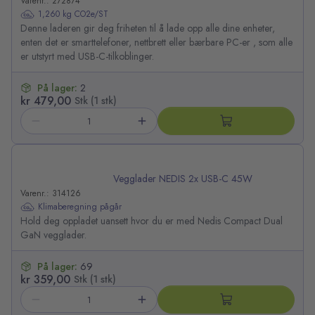
Varenr.: 272874
1,260 kg CO2e/ST
Denne laderen gir deg friheten til å lade opp alle dine enheter,
enten det er smarttelefoner, nettbrett eller bærbare PC-er , som alle
er utstyrt med USB-C-tilkoblinger.
På lager:
2
kr 479,00
Stk (1 stk)
Vegglader NEDIS 2x USB-C 45W
Varenr.: 314126
Klimaberegning pågår
Hold deg oppladet uansett hvor du er med Nedis Compact Dual
GaN vegglader.
På lager:
69
kr 359,00
Stk (1 stk)