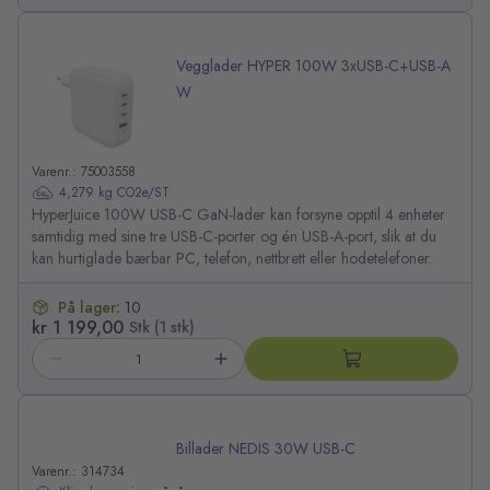
Vegglader HYPER 100W 3xUSB-C+USB-A
W
Varenr.: 75003558
4,279 kg CO2e/ST
HyperJuice 100W USB-C GaN-lader kan forsyne opptil 4 enheter
samtidig med sine tre USB-C-porter og én USB-A-port, slik at du
kan hurtiglade bærbar PC, telefon, nettbrett eller hodetelefoner.
På lager:
10
kr 1 199,00
Stk (1 stk)
Billader NEDIS 30W USB-C
Varenr.: 314734