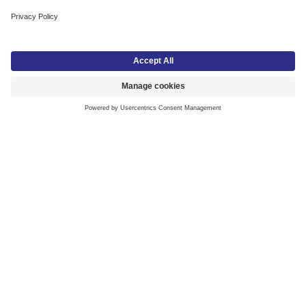
Utforsk vårt brede utvalg av
USB-kabler
,
veggladere
,
HDMI-kabler
, og
adaptere
. Vi har produkter som
dekker alle teknologibehov, enten det gjelder lading,
dataoverføring, eller tilkobling av enheter. Perfekt for
hjemmet, kontoret eller på farten.