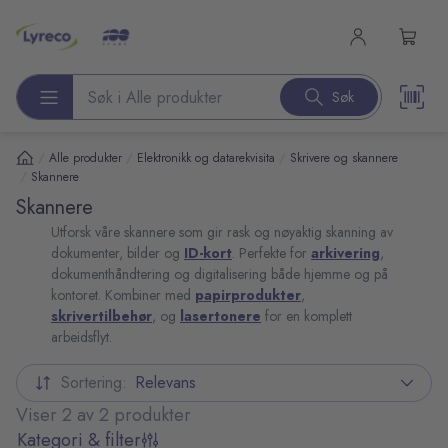
l hovedinnhold
Søk
Søk etter produkter
/
/
/
Alle produkter
Elektronikk og datarekvisita
Skrivere og skannere
/
Skannere
Skannere
Utforsk våre skannere som gir rask og nøyaktig skanning av
dokumenter, bilder og
ID-kort
. Perfekte for
arkivering
,
dokumenthåndtering og digitalisering både hjemme og på
kontoret. Kombiner med
papirprodukter
,
skrivertilbehør
, og
lasertonere
for en komplett
arbeidsflyt.
Sortering:
Relevans
Viser 2 av 2 produkter
Kategori & filter