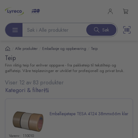
l hovedinnhold
Søk
Søk etter produkter
/
/
/
Alle produkter
Emballasje og oppbevaring
Teip
Teip
Finn riktig teip for enhver oppgave - fra pakketeip til tekstilteip og
gaffateip. Våre teipløsninger er utviklet for profesjonell og privat bruk.
Viser 12 av 83 produkter
Kategori & filter
Emballasjetape TESA 4124 38mmx66m klar
Varenr.: 110010