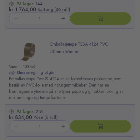
På lager:
144
kr 1 764,00
Kartong (36 rull)
Emballasjetape TESA 4124 PVC
50mmx66m br
Varenr.: 138756
Klimaberegning pågår
Emballasjetape Tesa® 4124 er en førsteklasses pakketape, som
består av PVC-folie med naturgummikleber. Den har en
fremragende yteevne på alle typer papp og gir sikker lukking av
mellomtunge og tunge kartoner.
På lager:
216
kr 834,00
Pose (6 rull)