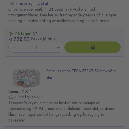
Klimaberegning pågår
Emballasjetape tesa® 4124 består av PVC-folie med
naturgummikleber. Den har en fremragende yteevne på alle typer
papp og gir sikker lukking av mellomtunge og tunge kartoner.
På lager:
32
kr 792,00
Pakke (8 rull)
Emballasjetape TESA 57807 50mmx66m
klar
Varenr.: 110011
0,735 kg CO2e/RL
Tesapack® crystal clear er en høykvalitets pakketape av
gjennomsiktig PP. På grunn av det tiltalende utseendet, er denne
klare tapen også perfekt for gavepakking og forsegling av
gaveesker.