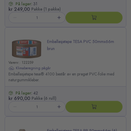
På lager:
31
kr 249,00
Pakke (1 pakke)
Emballasjetape TESA PVC 50mmx66m
brun
Varenr.: 122259
Klimaberegning pågår
Emballasjetape tesa® 4100 består av en preget PVC-folie med
naturgummikleber.
På lager:
42
kr 690,00
Pakke (6 rull)
Emballasjetape TESA PP 50mmx66m (6)