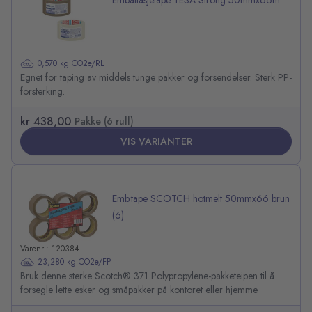
Emballasjetape TESA Strong 50mmx66m
0,570 kg CO2e/RL
Egnet for taping av middels tunge pakker og forsendelser. Sterk PP-
forsterking.
kr 438,00
Pakke (6 rull)
VIS VARIANTER
Emb.tape SCOTCH hotmelt 50mmx66 brun
(6)
Varenr.: 120384
23,280 kg CO2e/FP
Bruk denne sterke Scotch® 371 Polypropylene-pakketeipen til å
forsegle lette esker og småpakker på kontoret eller hjemme.