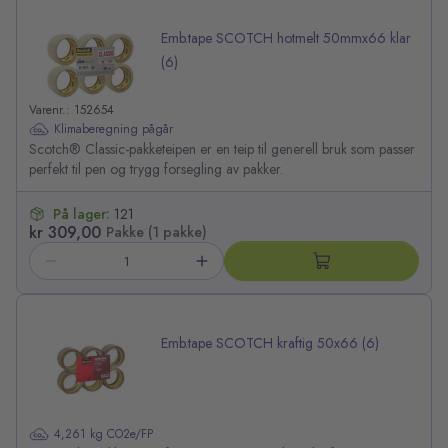
Emb.tape SCOTCH hotmelt 50mmx66 klar
(6)
Varenr.: 152654
Klimaberegning pågår
Scotch® Classic-pakketeipen er en teip til generell bruk som passer
perfekt til pen og trygg forsegling av pakker.
På lager:
121
kr 309,00
Pakke (1 pakke)
Emb.tape SCOTCH kraftig 50x66 (6)
4,261 kg CO2e/FP