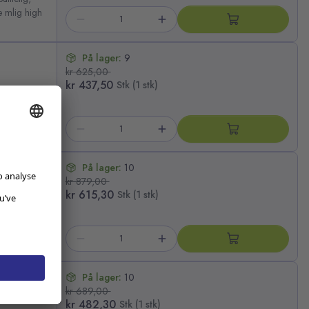
ne mlig high
.
På lager:
9
kr 625,00
kr 437,50
Stk (1 stk)
et – med
På lager:
10
kr 879,00
kr 615,30
Stk (1 stk)
et – med
På lager:
10
kr 689,00
kr 482,30
Stk (1 stk)