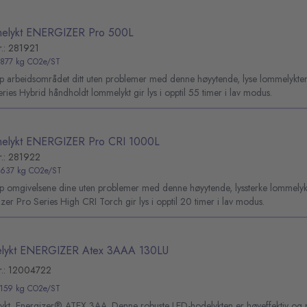
elykt ENERGIZER Pro 500L
r.: 281921
,877 kg CO2e/ST
pp arbeidsområdet ditt uten problemer med denne høyytende, lyse lommelykten
ries Hybrid håndholdt lommelykt gir lys i opptil 55 timer i lav modus.
elykt ENERGIZER Pro CRI 1000L
r.: 281922
,637 kg CO2e/ST
pp omgivelsene dine uten problemer med denne høyytende, lyssterke lommelyk
zer Pro Series High CRI Torch gir lys i opptil 20 timer i lav modus.
lykt ENERGIZER Atex 3AAA 130LU
r.: 12004722
,159 kg CO2e/ST
ykt, Energizer® ATEX 3AA. Denne robuste LED-hodelykten er høyeffektiv og på