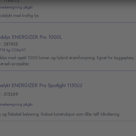
r.: 7196172
limaberegning pågår
delykt med kraftig lys.
idslys ENERGIZER Pro 1000L
r.: 281925
,718 kg CO2e/ST
dslys med opptil 1000 lumen og hybrid strømforsyning. Egnet for byggeplass,
et-selv-prosjekter.
elykt ENERGIZER Pro Spotlight 1150LU
r.: 315269
limaberegning pågår
g og fleksibel belysning. Robust konstruksjon som tåler tøff håndtering.