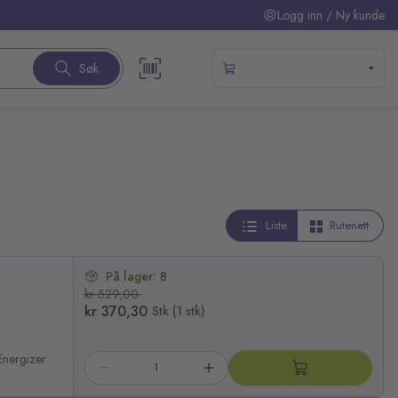
Logg inn / Ny kunde
Søk
Liste
Rutenett
På lager:
8
kr 529,00
kr 370,30
Stk (1 stk)
Energizer