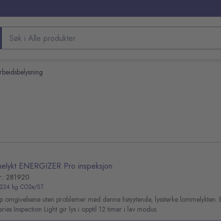
Søk etter produkter
rbeidsbelysning
elykt ENERGIZER Pro inspeksjon
r.: 281920
,224 kg CO2e/ST
pp omgivelsene uten problemer med denne høyytende, lyssterke lommelykten. 
ries Inspection Light gir lys i opptil 12 timer i lav modus.