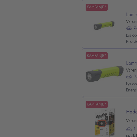
KAMPANJE*
Lomm
Varen
2
Lys o
Pro Se
KAMPANJE*
Lomm
Varen
3
Lys o
Energi
KAMPANJE*
Hode
Varen
1
Hodel