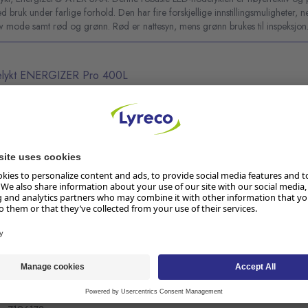
ed bruk under farlige forhold. Den har fire forskjellige innstillingsmuligheter, 
w mode samt rød og grønn. Rød er nattesyn, mens grønn brukes til inspeksjon
lykt ENERGIZER Pro 400L
r.: 281923
,871 kg CO2e/ST
endene fri – enten det er et profesjonelt prosjekt eller gjør det selv-prosjekt
lette og allsidige hodelykten.
lykt ENERGIZER Pro 600L
r.: 281924
,533 kg CO2e/ST
endene fri – enten det er et profesjonelt prosjekt eller gjør det selv-prosjekt
lette og allsidige hodelykten.
lykt ENERGIZER Hjelm 3AAA 325LU