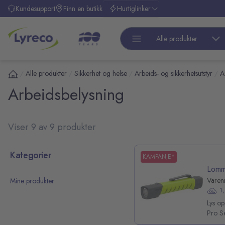
l hovedinnhold
Kundesupport
Finn en butikk
Hurtiglinker
Alle produkter
Alle produkter
Sikkerhet og helse
Arbeids- og sikkerhetsutstyr
A
/
/
/
/
Arbeidsbelysning
Viser 9 av 9 produkter
 over kategoriliste
Kategorier
KAMPANJE*
Lomm
Varen
Mine produkter
1
Lys o
pp over filterliste
Pro Se