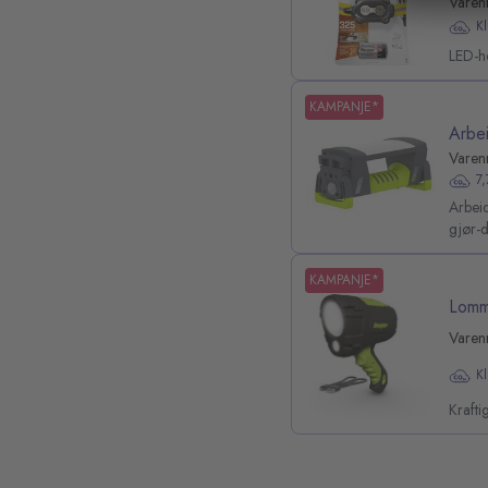
Varen
K
LED-ho
KAMPANJE*
Arbe
Varen
7
Arbei
gjør-d
KAMPANJE*
Lomm
Varen
K
Krafti