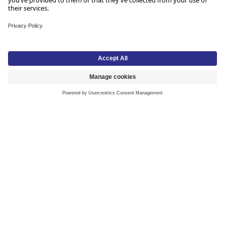
Våre munnbind gir pålitelig beskyttelse og reduserer
risikoen for smitte i forskjellige miljøer. Ideelle for kliniske
og offentlige omgivelser.