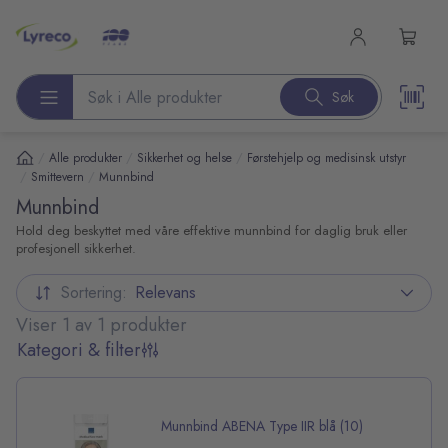
l hovedinnhold
Søk
Søk etter produkter
/
/
/
Alle produkter
Sikkerhet og helse
Førstehjelp og medisinsk utstyr
/
/
Smittevern
Munnbind
Munnbind
Hold deg beskyttet med våre effektive munnbind for daglig bruk eller
profesjonell sikkerhet.
Sortering:
Relevans
Viser 1 av 1 produkter
Kategori & filter
Munnbind ABENA Type IIR blå (10)