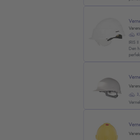
Verne
Varen
K
IRIS I
Den ha
perfek
Vern
Varen
3
Verne
Vern
Varen