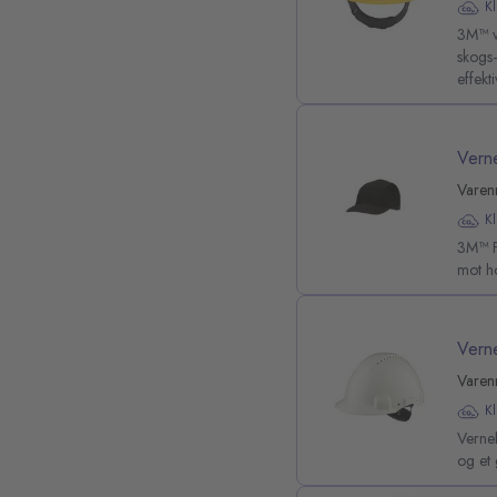
K
3M™ v
skogs-
effekt
Vern
Varen
K
3M™ Fi
mot ho
Vern
Varen
K
Verne
og et 