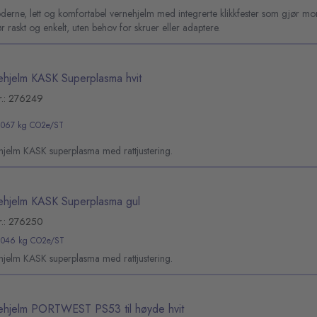
erne, lett og komfortabel vernehjelm med integrerte klikkfester som gjør mo
ør raskt og enkelt, uten behov for skruer eller adaptere.
ehjelm KASK Superplasma hvit
r.: 276249
,067 kg CO2e/ST
hjelm KASK superplasma med rattjustering.
ehjelm KASK Superplasma gul
r.: 276250
,046 kg CO2e/ST
hjelm KASK superplasma med rattjustering.
ehjelm PORTWEST PS53 til høyde hvit