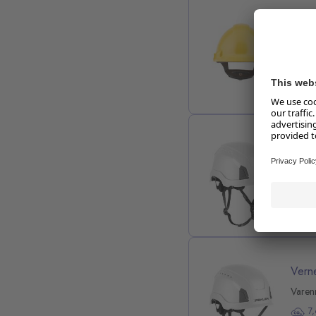
Vern
Varen
K
En ver
omgive
Vern
8
Elektr
Vern
Varen
7