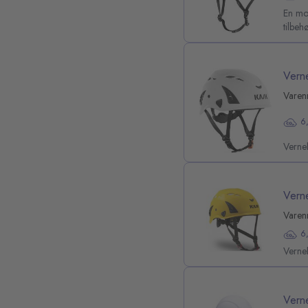
En mod
tilbeh
Vern
Varen
6
Verne
Vern
Varen
6
Verne
Vern