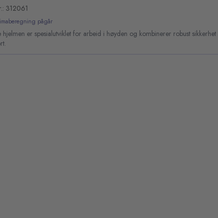
r.: 312061
limaberegning pågår
hjelmen er spesialutviklet for arbeid i høyden og kombinerer robust sikkerhe
rt.