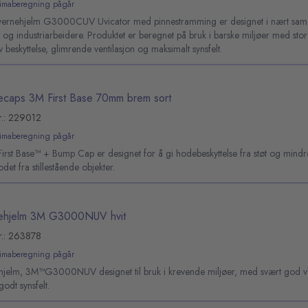
limaberegning pågår
ernehjelm G3000CUV Uvicator med pinnestramming er designet i nært sa
 og industriarbeidere. Produktet er beregnet på bruk i barske miljøer med store
iv beskyttelse, glimrende ventilasjon og maksimalt synsfelt.
ecaps 3M First Base 70mm brem sort
r.: 229012
limaberegning pågår
rst Base™ + Bump Cap er designet for å gi hodebeskyttelse fra støt og mindr
det fra stillestående objekter.
ehjelm 3M G3000NUV hvit
r.: 263878
limaberegning pågår
hjelm, 3M™G3000NUV designet til bruk i krevende miljøer, med svært god ve
godt synsfelt.