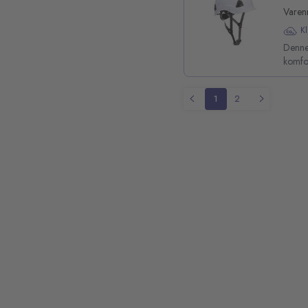
Varen
K
Denne 
komfo
1
2