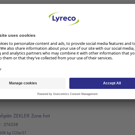
ehjelm 3M G3000NUV rattjust gul
r.: 264064
limaberegning pågår
nehjelm med utmerket ventilasjon og godt synsfelt som er beregnet på bruk i t
lser.
ehjelm ZEKLER Zone Elektro
,774 kg CO2e/ST
isk isolert vernehjelm, som er smart, trygg og komfortabel.
ehjelm ZEKLER Zone hvit
r.: 276238
,608 kg CO2e/ST