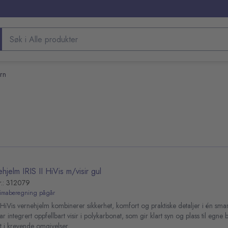
Søk etter produkter
rn
hjelm IRIS II HiVis m/visir gul
r.: 312079
limaberegning pågår
I HiVis vernehjelm kombinerer sikkerhet, komfort og praktiske detaljer i én smar
r integrert oppfellbart visir i polykarbonat, som gir klart syn og plass til egne b
t i krevende omgivelser.