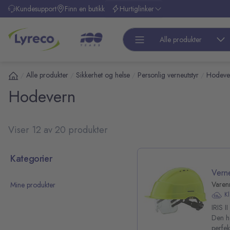
l hovedinnhold
Kundesupport
Finn en butikk
Hurtiglinker
Alle produkter
Alle produkter
Sikkerhet og helse
Personlig verneutstyr
Hodeve
/
/
/
/
Hodevern
Viser 12 av 20 produkter
 over kategoriliste
Kategorier
Verne
Varen
Mine produkter
K
IRIS I
pp over filterliste
Den ha
perfek