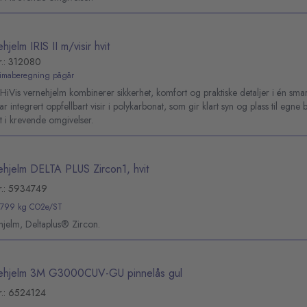
hjelm IRIS II m/visir hvit
r.: 312080
limaberegning pågår
I HiVis vernehjelm kombinerer sikkerhet, komfort og praktiske detaljer i én smar
r integrert oppfellbart visir i polykarbonat, som gir klart syn og plass til egne b
t i krevende omgivelser.
ehjelm DELTA PLUS Zircon1, hvit
r.: 5934749
,799 kg CO2e/ST
hjelm, Deltaplus® Zircon.
ehjelm 3M G3000CUV-GU pinnelås gul
r.: 6524124