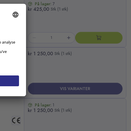
På lager:
7
kr 425,00
Stk (1 stk)
øffe
kr 1 250,00
Stk (1 stk)
VIS VARIANTER
På lager:
1
kr 1 250,00
Stk (1 stk)