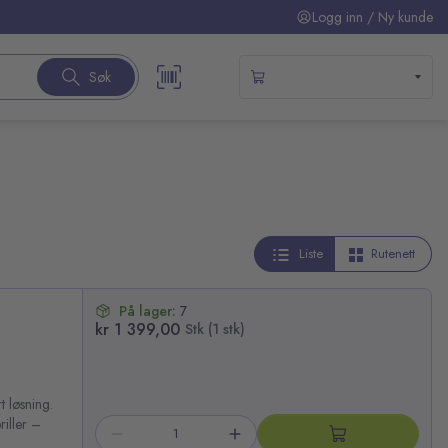
Logg inn / Ny kunde
Søk
Liste
Rutenett
På lager:
7
kr 1 399,00
Stk (1 stk)
t løsning.
riller –