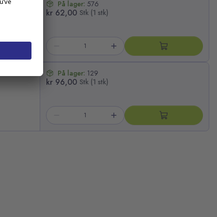
På lager:
576
kr 62,00
Stk (1 stk)
På lager:
129
kr 96,00
Stk (1 stk)