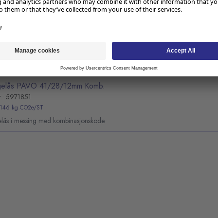
elås WONDAY 40mm messing
r.: 4163178
limaberegning pågår
elås PAVO 41/28/12mm Komb.
r.: 5971851
,146 kg CO2e/ST
lås i messing med kombinasjonskode.