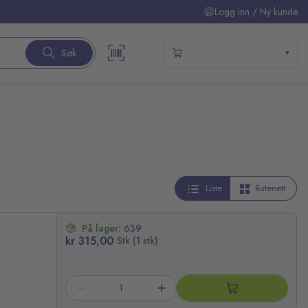
Logg inn / Ny kunde
Søk
Liste
Rutenett
På lager:
639
kr 315,00
Stk (1 stk)