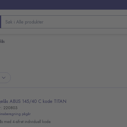
Søk etter produkter
lås
elås ABUS 145/40 C kode TITAN
r.: 220803
limaberegning pågår
s med 4-sifret individuell kode.