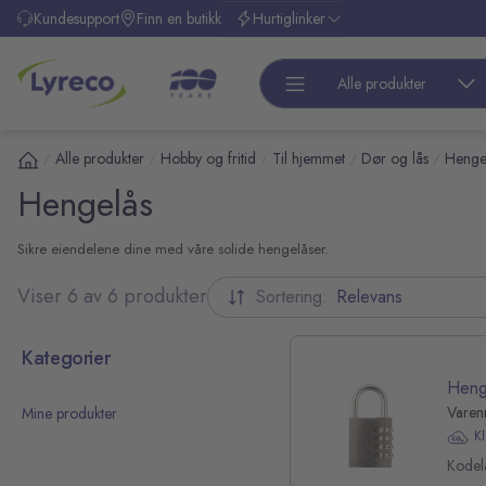
l hovedinnhold
Kundesupport
Finn en butikk
Hurtiglinker
Alle produkter
Alle produkter
Hobby og fritid
Til hjemmet
Dør og lås
Henge
/
/
/
/
/
Hengelås
Sikre eiendelene dine med våre solide hengelåser.
Viser 6 av 6 produkter
Sortering:
Relevans
 over kategoriliste
Kategorier
Heng
Varen
Mine produkter
K
pp over filterliste
Kodelå