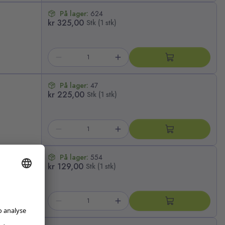
På lager:
624
kr 325,00
Stk (1 stk)
På lager:
47
kr 225,00
Stk (1 stk)
På lager:
554
kr 129,00
Stk (1 stk)