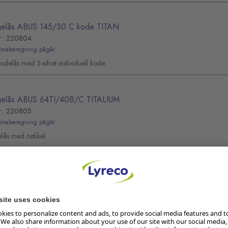
elås ABUS 145/30 C kode TITAN
r.: 220804
limaberegning pågår
kodelås med 3-sifret individuell kode.
elås ABUS 64TI/40B/C TITALIUM
r.: 220805
limaberegning pågår
lås med nøkkel.
elås 28mm Kode
r.: 272340
limaberegning pågår