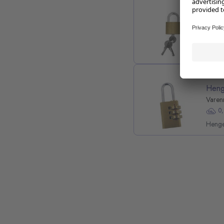
Heng
Varen
K
Heng
Varen
0
Henge