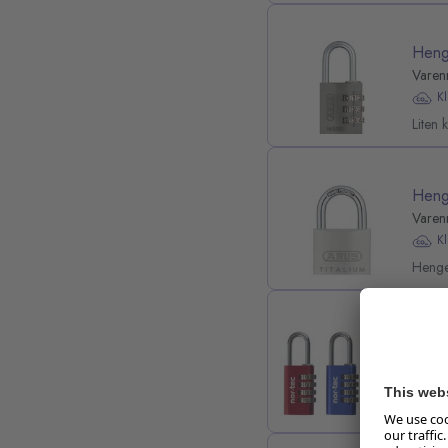
Heng
Varen
K
Liten 
Heng
Varen
K
Henge
Heng
Varen
K