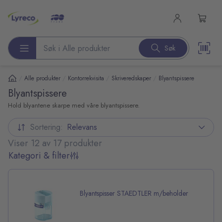
l hovedinnhold
Søk
Søk etter produkter
/
/
/
/
Alle produkter
Kontorrekvisita
Skriveredskaper
Blyantspissere
Blyantspissere
Hold blyantene skarpe med våre blyantspissere.
Sortering:
Relevans
Viser 12 av 17 produkter
Kategori & filter
Blyantspisser STAEDTLER m/beholder