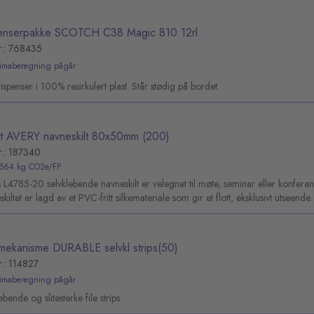
enserpakke SCOTCH C38 Magic 810 12rl
r.: 768435
limaberegning pågår
spenser i 100% resirkulert plast. Står stødig på bordet.
ett AVERY navneskilt 80x50mm (200)
r.: 187340
,564 kg CO2e/FP
 L4785-20 selvklebende navneskilt er velegnet til møte, seminar eller konferan
kiltet er lagd av et PVC-fritt silkemateriale som gir et flott, eksklusivt utseende.
vmekanisme DURABLE selvkl strips(50)
r.: 114827
limaberegning pågår
ebende og slitesterke file strips.