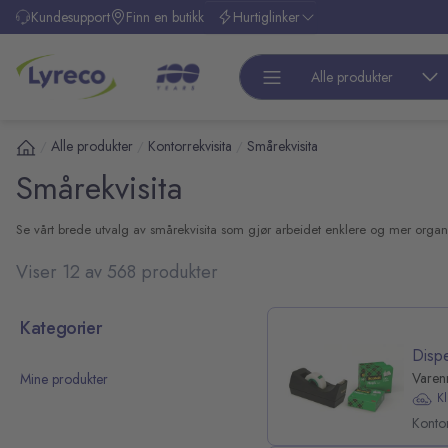
l hovedinnhold
Kundesupport
Finn en butikk
Hurtiglinker
Alle produkter
Alle produkter
Kontorrekvisita
Smårekvisita
/
/
/
Smårekvisita
Se vårt brede utvalg av smårekvisita som gjør arbeidet enklere og mer organise
Viser 12 av 568 produkter
 over kategoriliste
Kategorier
Disp
Varen
Mine produkter
K
Kontor
pp over filterliste