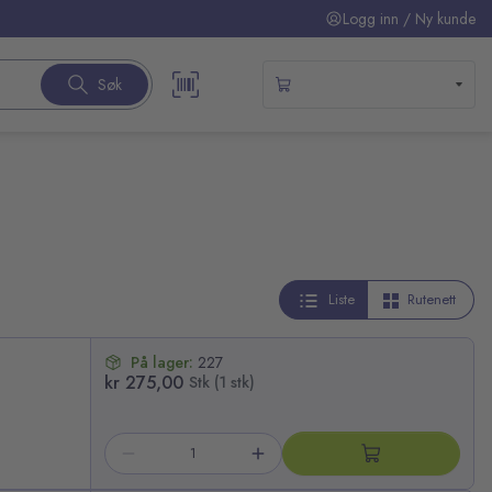
Logg inn / Ny kunde
Søk
Liste
Rutenett
På lager:
227
kr 275,00
Stk (1 stk)