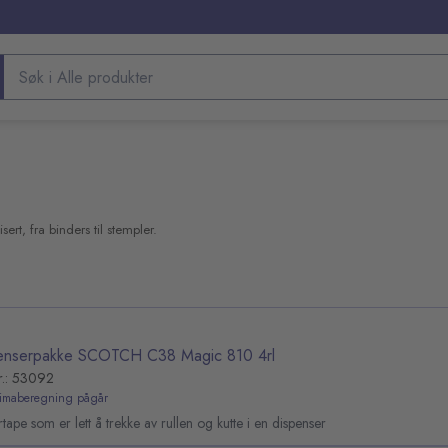
Søk etter produkter
rt, fra binders til stempler.
enserpakke SCOTCH C38 Magic 810 4rl
r.: 53092
limaberegning pågår
tape som er lett å trekke av rullen og kutte i en dispenser