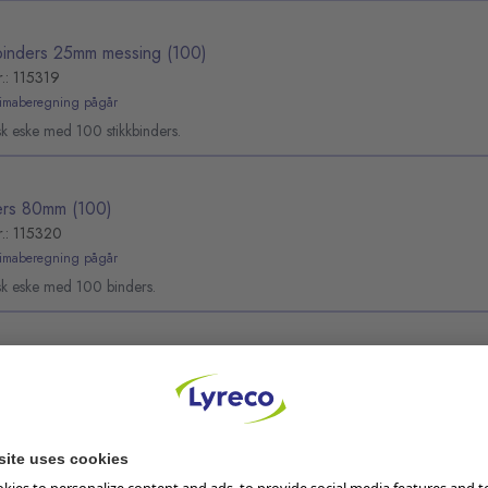
kbinders 25mm messing (100)
r.: 115319
limaberegning pågår
sk eske med 100 stikkbinders.
ers 80mm (100)
r.: 115320
limaberegning pågår
sk eske med 100 binders.
ers 50mm (100)
r.: 115321
limaberegning pågår
sk eske med 100 binders.