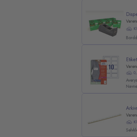
Disp
Varen
K
Borddi
Etik
Varen
0
Averys
Navnes
Arki
Varen
K
Selvkl