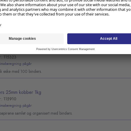
rs 25mm i plasteske (100)
r.: 115322
limaberegning pågår
sk eske med 100 binders.
rs 30mm i plasteske (100)
r.: 115323
limaberegning pågår
sk eske med 100 binders.
ers 25mm kobber 1kg
r.: 115910
limaberegning pågår
papirene samlet og organisert med binders.