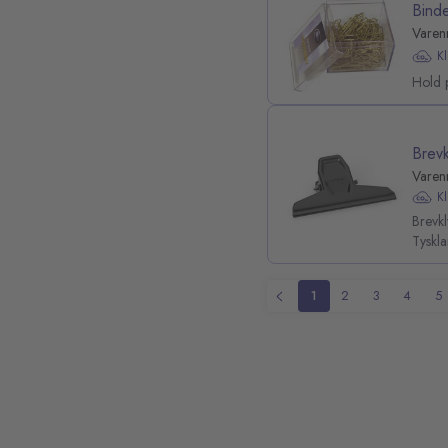
Bind
Varenr
K
Hold 
Brev
Varen
K
Brevkl
Tyskla
1
2
3
4
5