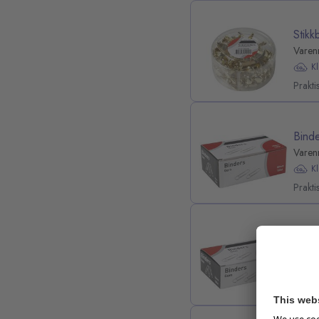
Stik
Varen
K
Prakti
Bind
Varen
K
Prakti
Bind
Varen
K
Prakti