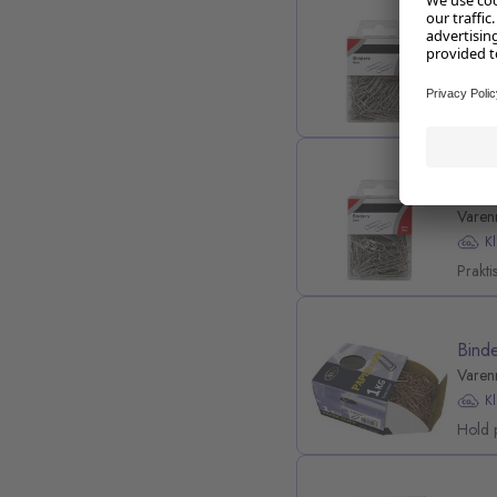
Binde
Varen
K
Prakti
Binde
Varen
K
Prakti
Bind
Varen
K
Hold 