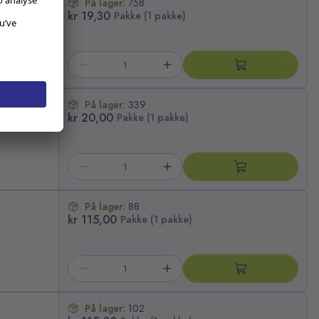
På lager:
758
kr 19,30
Pakke (1 pakke)
På lager:
339
kr 20,00
Pakke (1 pakke)
På lager:
88
kr 115,00
Pakke (1 pakke)
På lager:
102