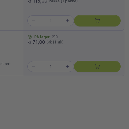
kr 115,00
Pakke (1 pakke)
På lager:
213
kr 71,00
Stk (1 stk)
odusert