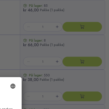
På lager:
85
kr 46,00
Pakke (1 pakke)
På lager:
8
kr 66,00
Pakke (1 pakke)
På lager:
550
kr 38,00
Pakke (1 pakke)