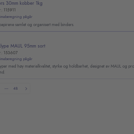
ers 30mm kobber 1kg
.: 115911
limaberegning pågår
papirene samlet og organisert med binders.
klype MAUL 95mm sort
r.: 153607
limaberegning pågår
yper med høy materialkvalitet, styrke og holdbarhet, designet av MAUL og pr
nd.
48