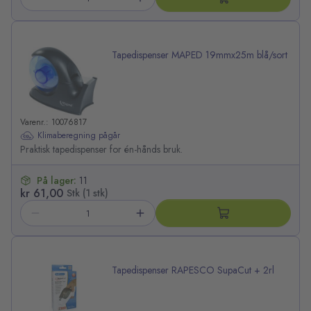
Tapedispenser MAPED 19mmx25m blå/sort
Varenr.: 10076817
Klimaberegning pågår
Praktisk tapedispenser for én-hånds bruk.
På lager:
11
kr 61,00
Stk (1 stk)
Tapedispenser RAPESCO SupaCut + 2rl