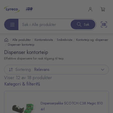
l hovedinnhold
Søk
Søk etter produkter
/
/
/
/
Alle produkter
Kontorrekvisita
Smårekvisita
Kontorteip og -dispenser
/
Dispenser kontorteip
Dispenser kontorteip
Effektive dispensere for rask tilgang til teip.
Sortering:
Relevans
Viser 12 av 18 produkter
Kategori & filter
Dispenserpakke SCOTCH C38 Magic 810
4rl