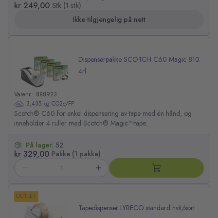
kr 249,00
Stk (1 stk)
Ikke tilgjengelig på nett
Dispenserpakke SCOTCH C60 Magic 810
4rl
Varenr.: 888923
3,435 kg CO2e/FP
Scotch® C60-for enkel dispensering av tape med én hånd, og
inneholder 4 ruller med Scotch® Magic™-tape.
På lager:
52
kr 329,00
Pakke (1 pakke)
OUTLET
Tapedispenser LYRECO standard hvit/sort