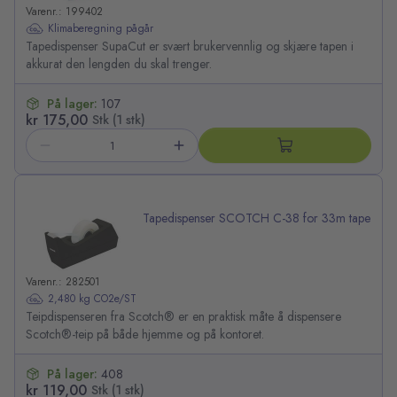
Varenr.: 199402
Klimaberegning pågår
Tapedispenser SupaCut er svært brukervennlig og skjære tapen i
akkurat den lengden du skal trenger.
På lager:
107
kr 175,00
Stk (1 stk)
Tapedispenser SCOTCH C-38 for 33m tape
Varenr.: 282501
2,480 kg CO2e/ST
Teipdispenseren fra Scotch® er en praktisk måte å dispensere
Scotch®-teip på både hjemme og på kontoret.
På lager:
408
kr 119,00
Stk (1 stk)