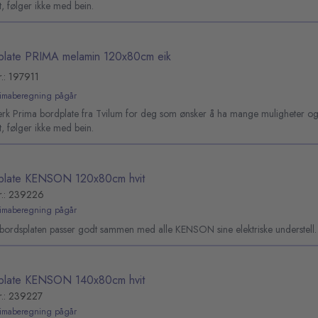
et, følger ikke med bein.
plate PRIMA melamin 120x80cm eik
r.: 197911
limaberegning pågår
sterk Prima bordplate fra Tvilum for deg som ønsker å ha mange muligheter o
et, følger ikke med bein.
plate KENSON 120x80cm hvit
r.: 239226
limaberegning pågår
ebordsplaten passer godt sammen med alle KENSON sine elektriske understell.
plate KENSON 140x80cm hvit
r.: 239227
limaberegning pågår