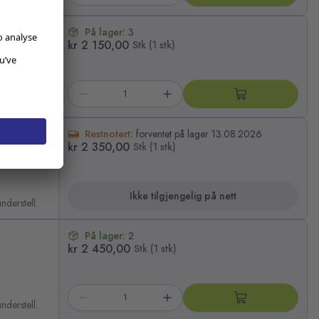
På lager:
3
kr 2 150,00
Stk (1 stk)
derstell.
Restnotert:
forventet på lager 13.08.2026
kr 2 350,00
Stk (1 stk)
Ikke tilgjengelig på nett
derstell.
På lager:
2
kr 2 450,00
Stk (1 stk)
derstell.