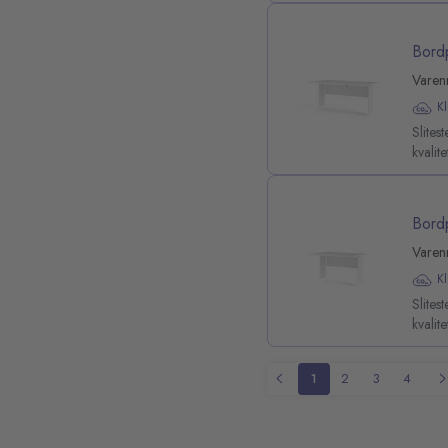
Bord
Varen
K
Slite
kvalit
Bord
Varen
K
Slite
kvalit
1
2
3
4