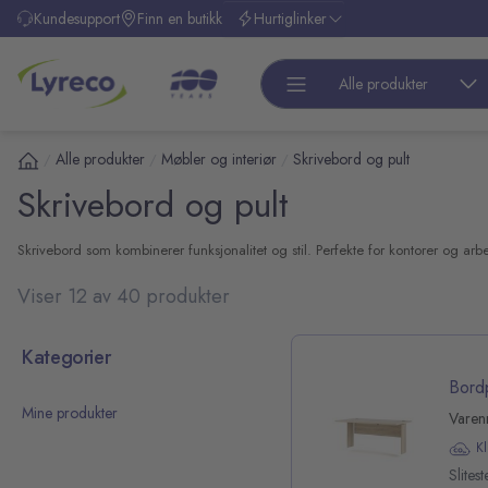
l hovedinnhold
Kundesupport
Finn en butikk
Hurtiglinker
Alle produkter
Alle produkter
Møbler og interiør
Skrivebord og pult
/
/
/
Skrivebord og pult
Skrivebord som kombinerer funksjonalitet og stil. Perfekte for kontorer og arbe
Viser 12 av 40 produkter
 over kategoriliste
Kategorier
Bord
Mine produkter
Varen
K
pp over filterliste
Slite