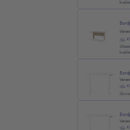
kvalit
Bord
Varen
K
Slite
kvalit
Bord
Varen
K
Skriv
Bord
Varen
K