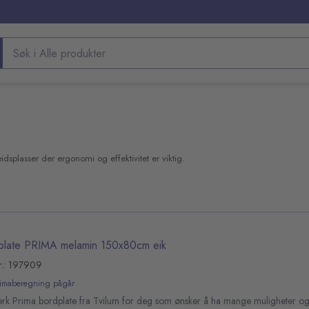
Søk etter produkter
idsplasser der ergonomi og effektivitet er viktig.
plate PRIMA melamin 150x80cm eik
r.: 197909
limaberegning pågår
sterk Prima bordplate fra Tvilum for deg som ønsker å ha mange muligheter o