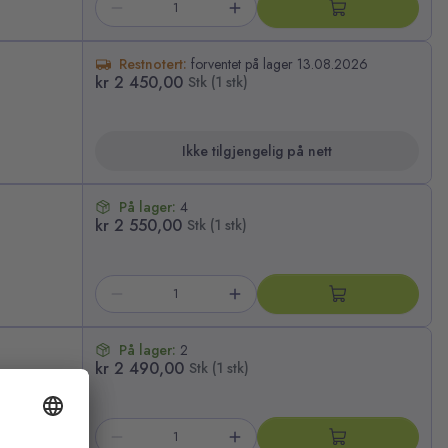
Restnotert:
forventet på lager 13.08.2026
kr 2 450,00
Stk (1 stk)
Ikke tilgjengelig på nett
På lager:
4
kr 2 550,00
Stk (1 stk)
På lager:
2
kr 2 490,00
Stk (1 stk)
derstell.