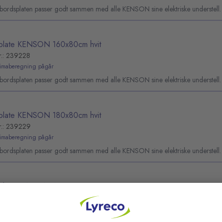
ebordsplaten passer godt sammen med alle KENSON sine elektriske understell.
plate KENSON 160x80cm hvit
r.: 239228
limaberegning pågår
ebordsplaten passer godt sammen med alle KENSON sine elektriske understell.
plate KENSON 180x80cm hvit
r.: 239229
limaberegning pågår
ebordsplaten passer godt sammen med alle KENSON sine elektriske understell.
plate KENSON 120x80cm sort
r.: 268963
limaberegning pågår
KENSON moderne skrivebordsplater passer godt sammen med alle KENSON un