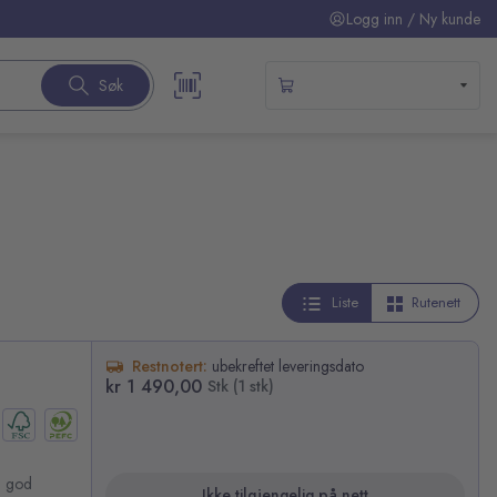
Logg inn / Ny kunde
Søk
Liste
Rutenett
Restnotert:
ubekreftet leveringsdato
kr 1 490,00
Stk (1 stk)
g god
Ikke tilgjengelig på nett