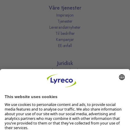
Våre tjenester
Inspirasjon
Tjenester
Leverandørnyheter
Til bedrifter
Kampanjer
EE-avfall
Juridisk
Informasjonskapsler
Kjøpsbetingelser
Personvernerklæring
Vilkår
Vilkår for kundeklubben
Likestillingsredegjørelse
Åpenhetsloven
Endre dine personvernsinnstillinger