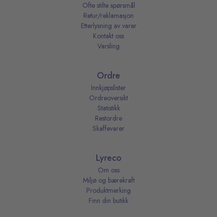
Ofte stilte spørsmål
Retur/reklamasjon
Etterlysning av varer
Kontakt oss
Varsling
Ordre
Innkjøpslister
Ordreoversikt
Statistikk
Restordre
Skaffevarer
Lyreco
Om oss
Miljø og bærekraft
Produktmerking
Finn din butikk