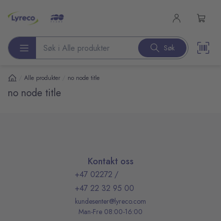
l hovedinnhold
Søk
Søk etter produkter
/
/
Alle produkter
no node title
no node title
Kontakt oss
+47 02272
/
+47 22 32 95 00
kundesenter@lyreco.com
Man-Fre 08:00-16:00