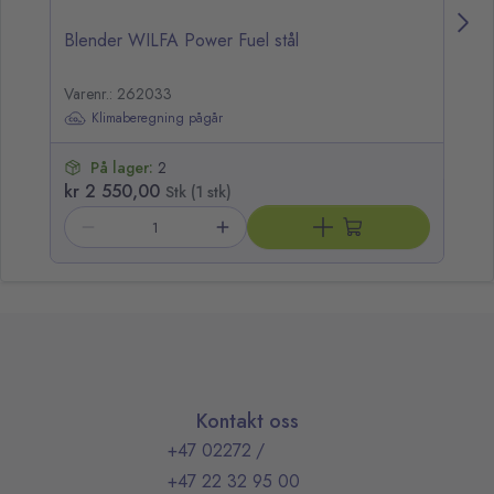
Blender WILFA Power Fuel stål
Va
Varenr.: 262033
Va
Klimaberegning pågår
På lager:
2
kr 2 550,00
k
Stk (1 stk)
Kontakt oss
+47 02272
/
+47 22 32 95 00