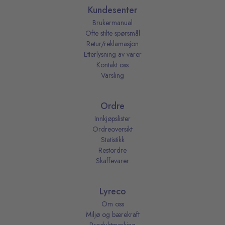
Kundesenter
Brukermanual
Ofte stilte spørsmål
Retur/reklamasjon
Etterlysning av varer
Kontakt oss
Varsling
Ordre
Innkjøpslister
Ordreoversikt
Statistikk
Restordre
Skaffevarer
Lyreco
Om oss
Miljø og bærekraft