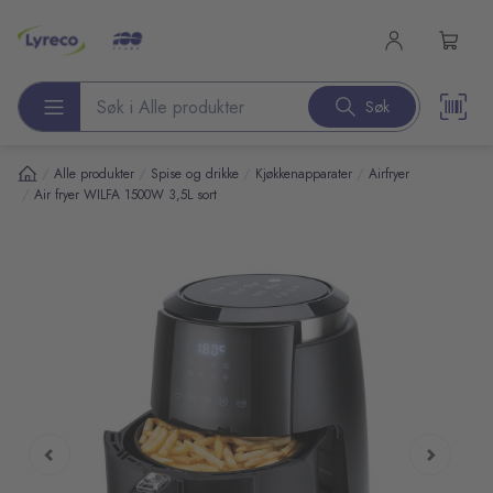
l hovedinnhold
Søk
Søk etter produkter
/
/
/
/
Alle produkter
Spise og drikke
Kjøkkenapparater
Airfryer
/
Air fryer WILFA 1500W 3,5L sort
pp over bilder