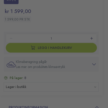
Enkel å bruke og rengjøre
Den digitale berøringsskjermen gjør det enkelt for
kr 1 599,00
deg å velge mellom de ulike innstillingene for
hvilken matrett du skal lage
1 599,00 PR STK
Maskinen har en kapasitet på 3,5 L
Med Crispier Airfryer reduserer du steketiden med
25-50 %
1500 W
LEGG I HANDLEKURV
Klimaberegning pågår
Les mer om produktets klimaavtrykk
På lager:
8
Lager i butikk
PRODUKTINFORMASJON