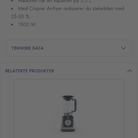
Maskinen har en kapasitet på 3,5 L
Med Crispier Airfryer reduserer du steketiden med
25-50 %
1500 W
TEKNISKE DATA
RELATERTE PRODUKTER
opp over listen