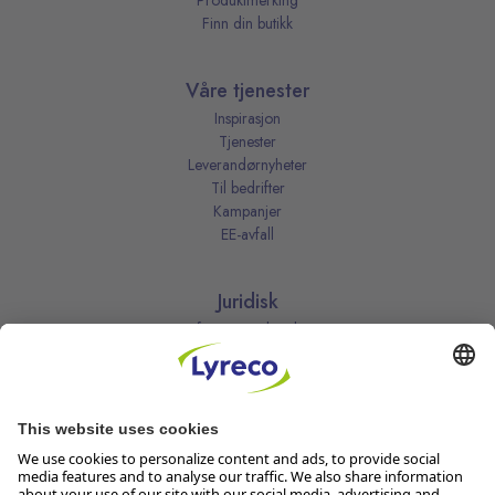
Produktmerking
Finn din butikk
Våre tjenester
Inspirasjon
Tjenester
Leverandørnyheter
Til bedrifter
Kampanjer
EE-avfall
Juridisk
Informasjonskapsler
Kjøpsbetingelser
Personvernerklæring
Vilkår
Vilkår for kundeklubben
Likestillingsredegjørelse
Åpenhetsloven
Endre dine personvernsinnstillinger