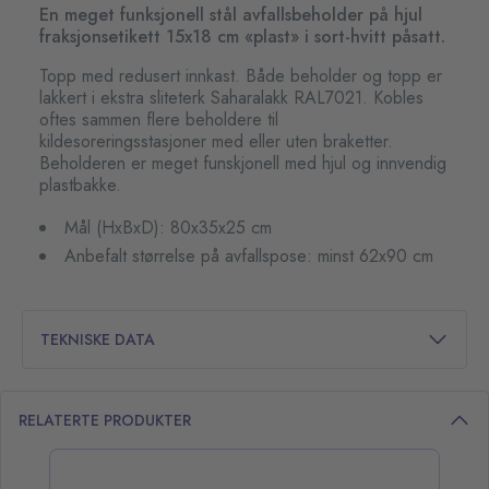
En meget funksjonell stål avfallsbeholder på hjul
fraksjonsetikett 15x18 cm «plast» i sort-hvitt påsatt.
Topp med redusert innkast. Både beholder og topp er
lakkert i ekstra sliteterk Saharalakk RAL7021. Kobles
oftes sammen flere beholdere til
kildesoreringsstasjoner med eller uten braketter.
Beholderen er meget funskjonell med hjul og innvendig
plastbakke.
Mål (HxBxD): 80x35x25 cm
Anbefalt størrelse på avfallspose: minst 62x90 cm
TEKNISKE DATA
RELATERTE PRODUKTER
opp over listen