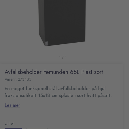
1 / 1
Avfallsbeholder Femunden 65L Plast sort
Varenr: 273435
En meget funksjonell stål avfallsbeholder på hjul
fraksjonsetikett 15x18 cm «plast» i sort-hvitt påsatt.
Topp med redusert innkast. Både beholder og topp er
Les mer
lakkert i ekstra sliteterk Saharalakk RAL7021. Kobles oftes
sammen flere beholdere til kildesoreringsstasjoner med
Mål (HxBxD): 80x35x25 cm
eller uten braketter. Beholderen er meget funskjonell med
Anbefalt størrelse på avfallspose: minst 62x90 cm
Enhet