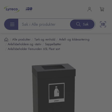
l hovedinnhold
Søk
Søk etter produkter
/
/
/
Alle produkter
Tørk og renhold
Avfall- og kildesortering
/
/
Avfallsbeholdere og -stativ
Søppelbøtter
/
Avfallsbeholder Femunden 65L Plast sort
pp over bilder