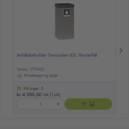
Avfallsbeholder Femunden 65L Restavfall
Av
Varenr.: 273430
Va
Klimaberegning pågår
På lager:
5
kr 4 550,00
kr
Stk (1 stk)