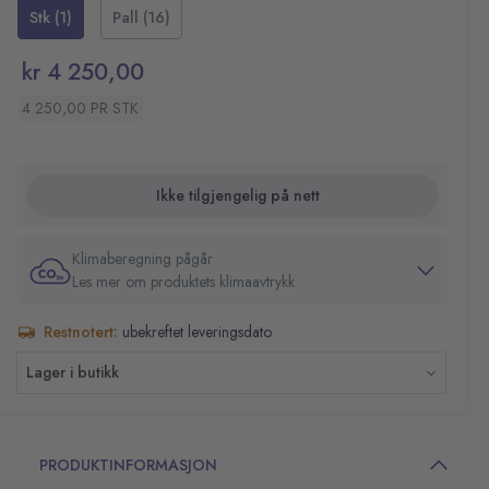
hjul og innvendig plastbakke.
Stk (1)
Pall (16)
kr 4 250,00
4 250,00 PR STK
Ikke tilgjengelig på nett
Klimaberegning pågår
Les mer om produktets klimaavtrykk
Restnotert:
ubekreftet leveringsdato
Lager i butikk
PRODUKTINFORMASJON