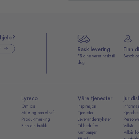
hjelp?
Rask levering
Finn d
r
Få dine varer raskt til
Besøk os
deg.
Lyreco
Våre tjenester
Juridis
Om oss
Inspirasjon
Informas
Miljø og bærekraft
Tjenester
Kjøpsbet
Produktmerking
Leverandørnyheter
Personv
Finn din butikk
Til bedrifter
Vilkår
Kampanjer
Vilkår fo
EE-avfall
kundekl