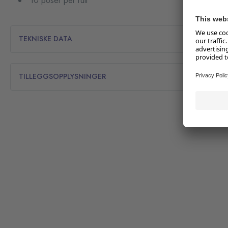
10 poser per rull
TEKNISKE DATA
TILLEGGSOPPLYSNINGER