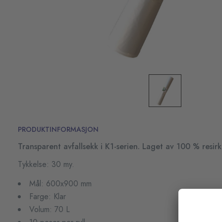
PRODUKTINFORMASJON
Transparent avfallsekk i K1-serien. Laget av 100 % resirk
Tykkelse: 30 my.
Mål: 600x900 mm
Farge: Klar
Volum: 70 L