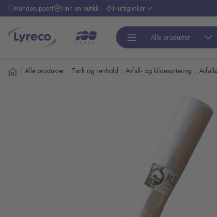
l hovedinnhold
Kundesupport
Finn en butikk
Hurtiglinker
Alle produkter
Alle produkter
Tørk og renhold
Avfall- og kildesortering
Avfall
/
/
/
/
pp over bilder