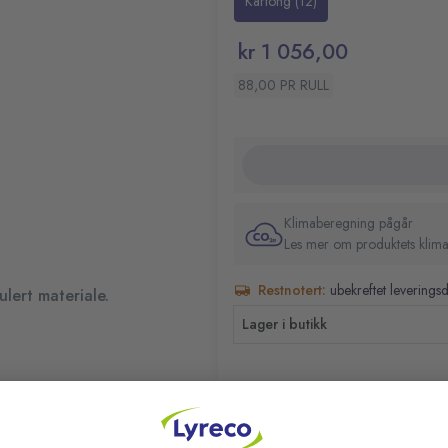
Kartong (12)
kr 1 056,00
88,00 PR RULL
Klimaberegning pågår
Les mer om produktets klima
Restnotert:
ubekreftet leverings
ulert materiale.
Lager i butikk
RELATERTE PRODUKTER