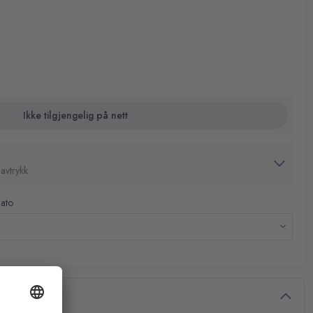
Ikke tilgjengelig på nett
avtrykk
dato