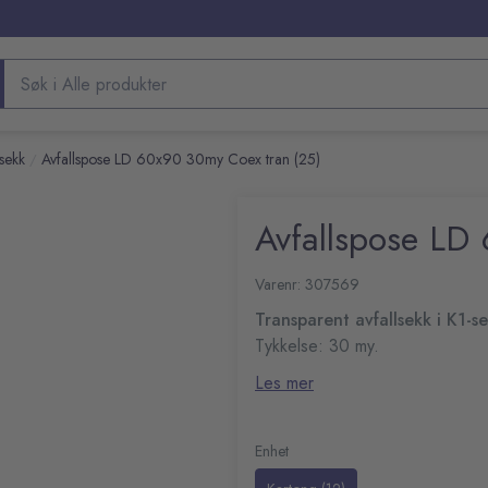
Søk etter produkter
ssekk
Avfallspose LD 60x90 30my Coex tran (25)
/
Avfallspose LD
Varenr: 307569
Transparent avfallsekk i K1-s
Tykkelse: 30 my.
Mål: 600x900 mm
Les mer
Farge: Klar
Volum: 70 L
10 poser per rull
Enhet