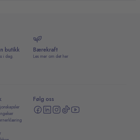
in butikk
Bærekraft
s i dag.
Les mer om det her
k
Følg oss
jonskapsler
ingelser
ernerklæring
r
ubben