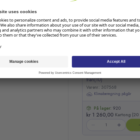
Hopp over listen
Avfallssekk LD 75x115 
tran(10)
Varenr.: 307568
Klimaberegning pågår
På lager:
920
kr 1 260,00
Kartong (20 