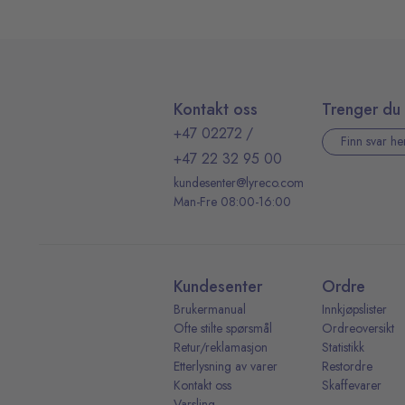
Kontakt oss
Trenger du 
+47 02272
/
Finn svar he
+47 22 32 95 00
kundesenter@lyreco.com
Man-Fre 08:00-16:00
Kundesenter
Ordre
Brukermanual
Innkjøpslister
Ofte stilte spørsmål
Ordreoversikt
Retur/reklamasjon
Statistikk
Etterlysning av varer
Restordre
Kontakt oss
Skaffevarer
Varsling