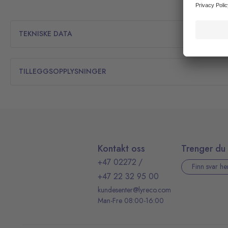
TEKNISKE DATA
TILLEGGSOPPLYSNINGER
Kontakt oss
Trenger du 
+47 02272
/
Finn svar he
+47 22 32 95 00
kundesenter@lyreco.com
Man-Fre 08:00-16:00