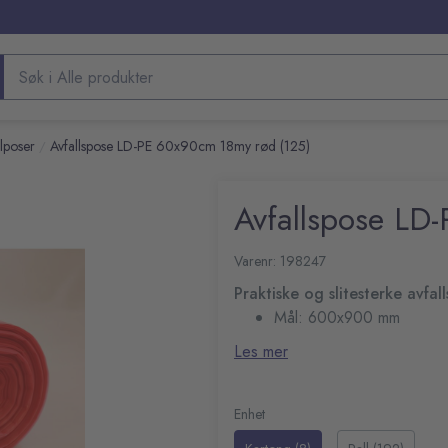
Søk etter produkter
lposer
Avfallspose LD-PE 60x90cm 18my rød (125)
/
Avfallspose LD
Varenr: 198247
Praktiske og slitesterke avfal
Mål: 600x900 mm
Tykkelse: 18 my
Les mer
Farge: Rød
Kapasitet: ca. 70 L
125 poser per rull
Enhet