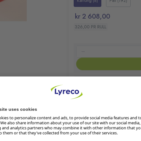
Kartong (8)
Pall (192)
kr 2 608,00
326,00 PR RULL
Klimaberegning pågår
Les mer om produktets klima
re.
På lager:
544
Lager i butikk