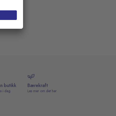
in butikk
Bærekraft
s i dag.
Les mer om det her