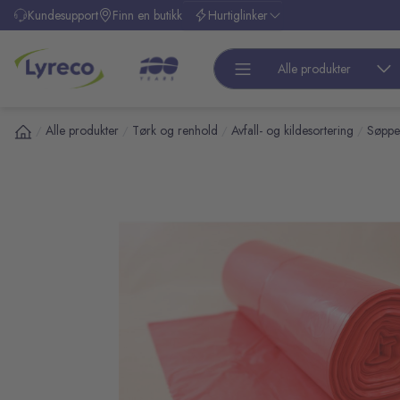
l hovedinnhold
Kundesupport
Finn en butikk
Hurtiglinker
Alle produkter
Alle produkter
Tørk og renhold
Avfall- og kildesortering
Søppe
/
/
/
/
pp over bilder