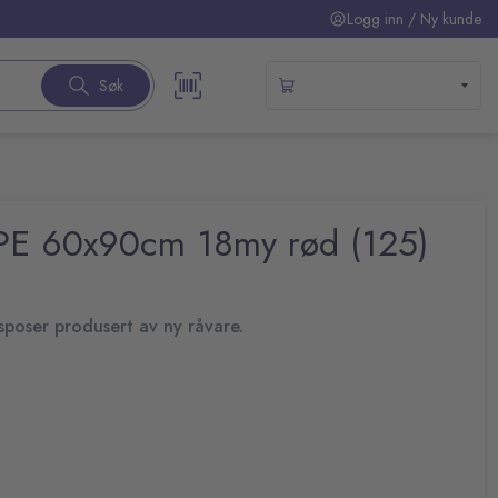
Logg inn / Ny kunde
Søk
-PE 60x90cm 18my rød (125)
lsposer produsert av ny råvare.