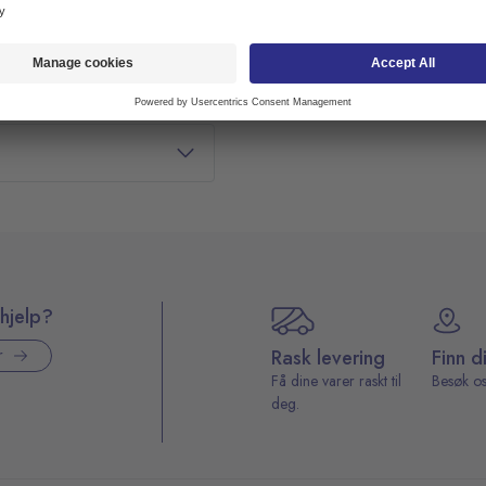
hjelp?
Rask levering
Finn d
r
Få dine varer raskt til
Besøk os
deg.