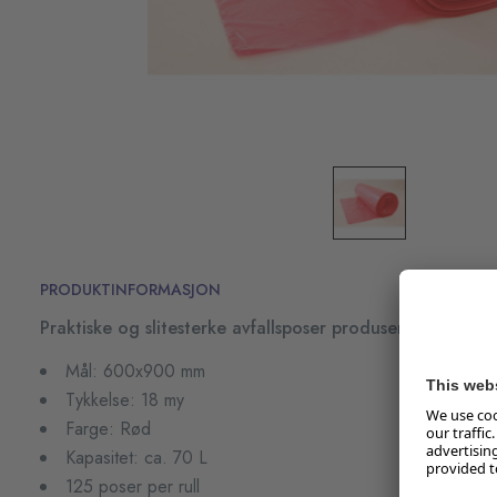
PRODUKTINFORMASJON
Praktiske og slitesterke avfallsposer produsert av ny råva
Mål: 600x900 mm
Tykkelse: 18 my
Farge: Rød
Kapasitet: ca. 70 L
125 poser per rull