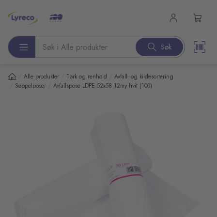
l hovedinnhold
Søk
Søk etter produkter
/
/
/
Alle produkter
Tørk og renhold
Avfall- og kildesortering
/
/
Søppelposer
Avfallspose LDPE 52x58 12my hvit (100)
pp over bilder