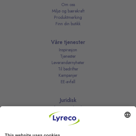
Om oss
Miljø og bærekraft
Produktmerking
Finn din butikk
Våre tjenester
Inspirasjon
Tjenester
Leverandørnyheter
Til bedrifter
Kampanjer
EE-avfall
Juridisk
Informasjonskapsler
Kjøpsbetingelser
Personvernerklæring
Vilkår
Vilkår for kundeklubben