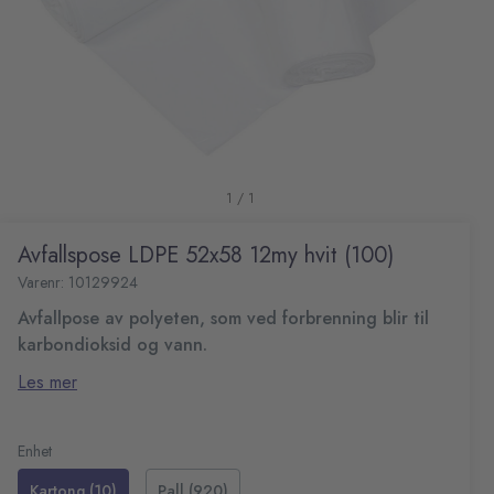
1 / 1
Avfallspose LDPE 52x58 12my hvit (100)
Varenr: 10129924
Avfallpose av polyeten, som ved forbrenning blir til
karbondioksid og vann.
Tykkelse: 12 my
Les mer
Størrelse: 520x580 mm
Kapasitet: 30 L
Enhet
Kartong (10)
Pall (920)