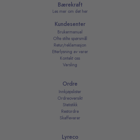
Bærekraft
Les mer om det her
Kundesenter
Brukermanual
Ofte stilte spørsmål
Retur/reklamasjon
Etterlysning av varer
Kontakt oss
Varsling
Ordre
Innkjøpslister
Ordreoversikt
Statistikk
Restordre
Skaffevarer
Lyreco