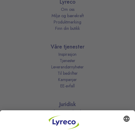
Lyreco
Om oss
Miljø og bærekraft
Produktmerking
Finn din butikk
Våre tjenester
Inspirasjon
Tjenester
Leverandørnyheter
Til bedrifter
Kampanjer
EE-avfall
Juridisk
Informasjonskapsler
Kjøpsbetingelser
Personvernerklæring
Vilkår