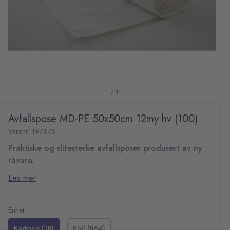
1 / 1
Avfallspose MD-PE 50x50cm 12my hv (100)
Varenr: 197675
Praktiske og slitesterke avfallsposer produsert av ny
råvare.
Mål: 500x500 mm
Les mer
Tykkelse: 12 my
Farge: Hvit
Kapasitet: ca. 25 L
Enhet
Kartong (18)
Pall (864)