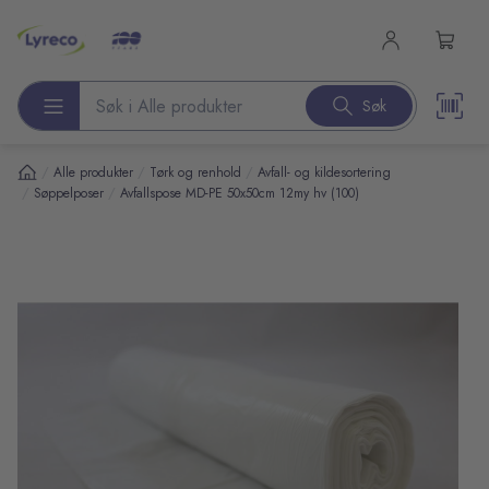
l hovedinnhold
Søk
Søk etter produkter
/
/
/
Alle produkter
Tørk og renhold
Avfall- og kildesortering
/
/
Søppelposer
Avfallspose MD-PE 50x50cm 12my hv (100)
pp over bilder