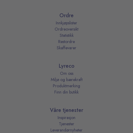
Ordre
Innkjøpslister
Ordreoversikt
Statistikk
Restordre
Skaffevarer
Lyreco
Om oss
Miljø og bærekraft
Produktmerking
Finn din butikk
Våre tjenester
Inspirasjon
Tjenester
Leverandørnyheter