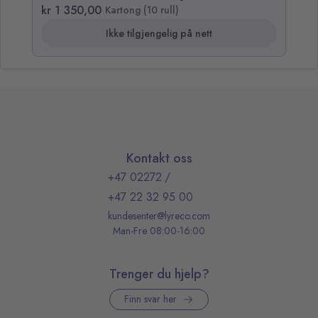
kr 1 350,00
kr
Kartong (10 rull)
Ikke tilgjengelig på nett
Kontakt oss
+47 02272
/
+47 22 32 95 00
kundesenter@lyreco.com
Man-Fre 08:00-16:00
Trenger du hjelp?
Finn svar her