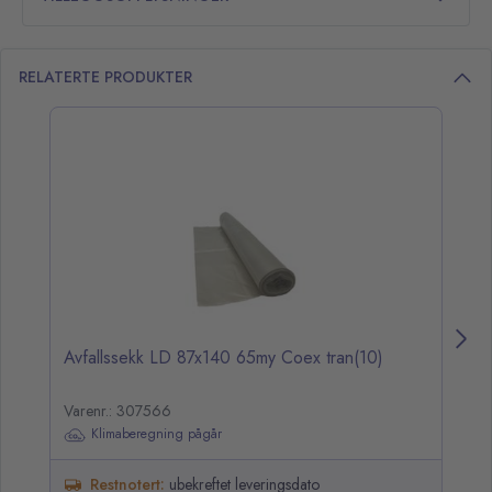
RELATERTE PRODUKTER
opp over listen
Avfallssekk LD 87x140 65my Coex tran(10)
Av
Varenr.: 307566
Va
Klimaberegning pågår
Restnotert:
ubekreftet leveringsdato