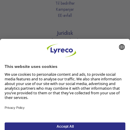
Til bedrifter
Kampanjer
EE-avfall
Juridisk
Informasjonskapsler
Kjøpsbetingelser
Personvernerklæring
Vilkår
Vilkår for kundeklubben
Likestillingsredegjørelse
Åpenhetsloven
Endre dine personvernsinnstillinger
Følg oss