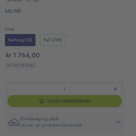
Mål: 870x1400 mm
Les mer
Farge: Klar
10 poser per rull
Enhet
Kartong (12)
Pall (288)
kr 1 764,00
147,00 PR RULL
LEGG I HANDLEKURV
Klimaberegning pågår
Les mer om produktets klimaavtrykk