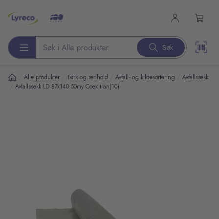
l hovedinnhold
Søk
Søk etter produkter
/
/
/
/
Alle produkter
Tørk og renhold
Avfall- og kildesortering
Avfallssekk
/
Avfallssekk LD 87x140 50my Coex tran(10)
pp over bilder