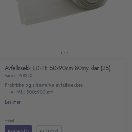
1 / 1
Avfallssekk LD-PE 50x90cm 80my klar (25)
Varenr: 198250
Praktiske og slitesterke avfallssekker.
Mål: 500x900 mm
Tykkelse: 80 my
Les mer
Farge: Transparent
Kapasitet: ca. 60 L
Enhet
Kartong (7)
Pall (252)