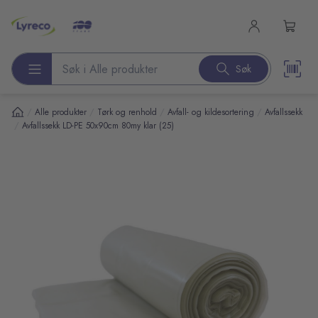
l hovedinnhold
Søk
Søk etter produkter
/
/
/
/
Alle produkter
Tørk og renhold
Avfall- og kildesortering
Avfallssekk
/
Avfallssekk LD-PE 50x90cm 80my klar (25)
pp over bilder