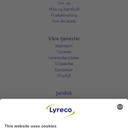
Om oss
Miljø og bærekraft
Produktmerking
Finn din butikk
Våre tjenester
Inspirasjon
Tjenester
Leverandørnyheter
Til bedrifter
Kampanjer
EE-avfall
Juridisk
Informasjonskapsler
Kjøpsbetingelser
Personvernerklæring
Vilkår
Vilkår for kundeklubben