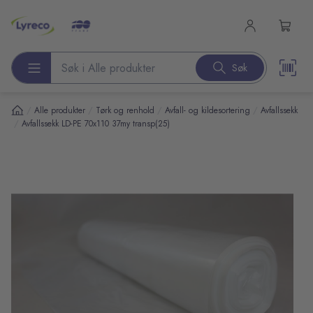
l hovedinnhold
Søk
Søk etter produkter
/
/
/
/
Alle produkter
Tørk og renhold
Avfall- og kildesortering
Avfallssekk
/
Avfallssekk LD-PE 70x110 37my transp(25)
pp over bilder