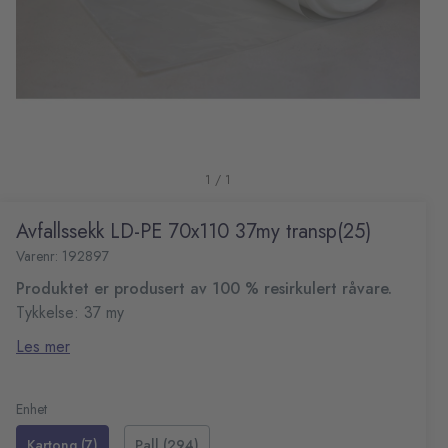
1 / 1
Avfallssekk LD-PE 70x110 37my transp(25)
Varenr: 192897
Produktet er produsert av 100 % resirkulert råvare.
Tykkelse: 37 my
Størrelse: 700x1100 mm
Les mer
Farge: transparent
Falset bunn
Volum: ca. 110 L
Enhet
25 poser per rull
Kartong (7)
Pall (294)