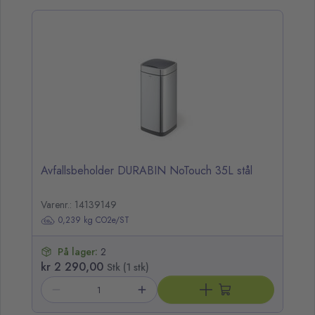
opp over listen
Avfallsbeholder DURABIN NoTouch 35L stål
Varenr.: 14139149
0,239 kg CO2e/ST
På lager:
2
kr 2 290,00
Stk (1 stk)