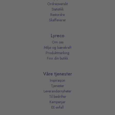
Ordreoversikt
Statistikk
Restordre
Skaffevarer
Lyreco
Om oss
Miljø og bærekraft
Produktmerking
Finn din butikk
Våre tjenester
Inspirasjon
Tjenester
Leverandørnyheter
Til bedrifter
Kampanjer
EE-avfall