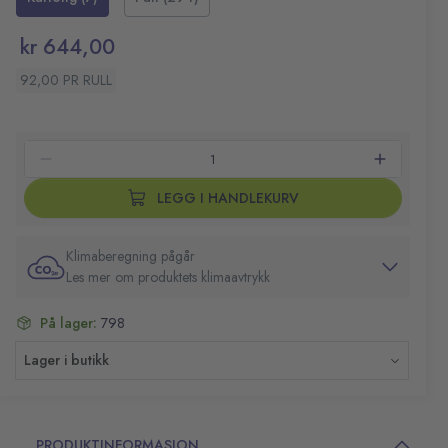
kr 644,00
92,00 PR RULL
LEGG I HANDLEKURV
Klimaberegning pågår
Les mer om produktets klimaavtrykk
På lager:
798
Lager i butikk
PRODUKTINFORMASJON