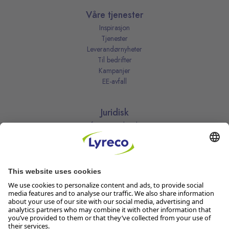
Våre tjenester
Inspirasjon
Tjenester
Leverandørnyheter
Til bedrifter
Kampanjer
EE-avfall
Juridisk
Informasjonskapsler
Kjøpsbetingelser
Personvernerklæring
Vilkår
Vilkår for kundeklubben
Likestillingsredegjørelse
Åpenhetsloven
Endre dine personvernsinnstillinger