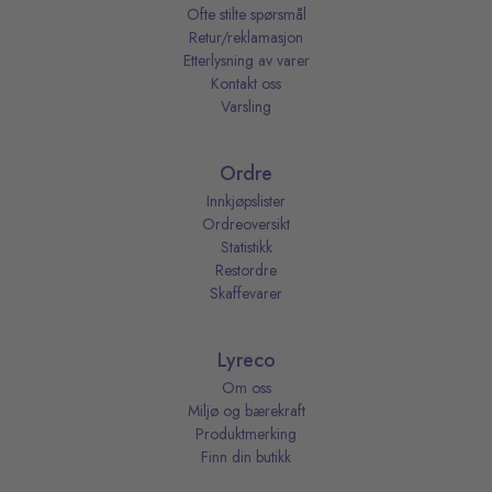
Ofte stilte spørsmål
Retur/reklamasjon
Etterlysning av varer
Kontakt oss
Varsling
Ordre
Innkjøpslister
Ordreoversikt
Statistikk
Restordre
Skaffevarer
Lyreco
Om oss
Miljø og bærekraft
Produktmerking
Finn din butikk