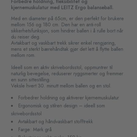
Forbedre holdning, fleksibilitet og
kjernemuskulatur med LEITZ Ergo balanseball.
Med en diameter på 65cm, er den perfekt for brukere
mellom 156 og 180 cm. Den har en anti-roll
sikkerhetsfunksjon, som hindrer ballen i å rulle bort når
du reiser deg.
Avtakbart og vaskbart trekk sikrer enkel rengjøring,
mens et sterkt bærehåndtak gjør det lett å flytte ballen
mellom rom.
Ideell som en aktiv skrivebordsstol, oppmuntrer til
naturlig bevegelse, reduserer ryggsmerter og fremmer
en sunn sittestilling.
Veksle hvert 30. minutt mellom ballen og en stol.
Forbedrer holdning og aktiverer kjernemuskulatur
Ergonomisk og stilren design – ideell som
skrivebordsstol
Avtakbart og håndvaskbart stofftrekk
Farge: Mørk grå