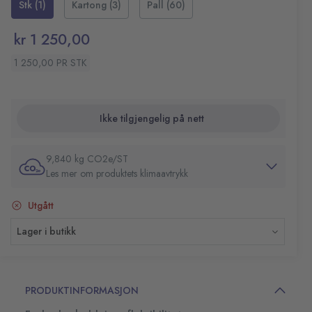
Stk (1)
Kartong (3)
Pall (60)
rom.
Farge: Mørk grå
Belastnings vekt: maks. 150 kg
kr 1 250,00
Ideell som en aktiv skrivebordsstol, oppmuntrer til naturlig
Diameter: 65 cm
bevegelse, reduserer ryggsmerter og fremmer en sunn
Innhold: Indre balanseball, stofftrekk, håndpumpe
1 250,00 PR STK
sittestilling.
og 2 plugger
Veksle hvert 30. minutt mellom ballen og en stol.
Ikke tilgjengelig på nett
9,840 kg CO2e/ST
Les mer om produktets klimaavtrykk
Utgått
Lager i butikk
PRODUKTINFORMASJON