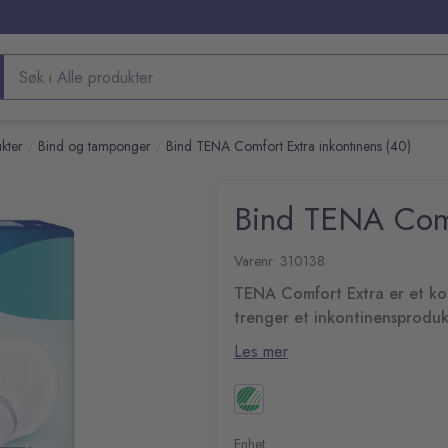
Søk etter produkter
kter
Bind og tamponger
Bind TENA Comfort Extra inkontinens (40)
/
/
Bind TENA Comf
Varenr: 310138
TENA Comfort Extra er et kom
trenger et inkontinensproduk
bruke bind.
Den unike skålformen gir lekka
Les mer
Advanced™, suger produktet ras
pålitelige inkontinensbindet ho
Comfort extra bind
TENA ProSkin Comfort kan tas på
Skålformet for ekstra sikk
Ideel for kraftige lekasjer
Enhet