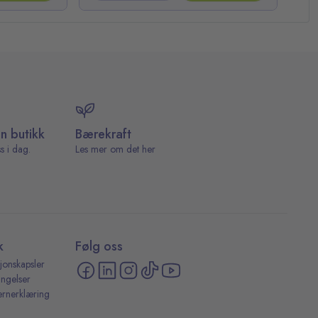
in butikk
Bærekraft
s i dag.
Les mer om det her
k
Følg oss
jonskapsler
ingelser
ernerklæring