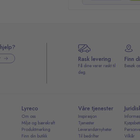
hjelp?
Rask levering
Finn d
r
Få dine varer raskt til
Besøk os
deg.
Lyreco
Våre tjenester
Juridis
Om oss
Inspirasjon
Informas
Miljø og bærekraft
Tjenester
Kjøpsbet
Produktmerking
Leverandørnyheter
Personv
Finn din butikk
Til bedrifter
Vilkår