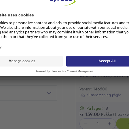
RELATERTE PRODUKTER
Hopp over listen
Bind TENA Lady Super (
Varenr.: 146500
Klimaberegning pågår
På lager:
18
kr 159,00
Pakke (1 pakke