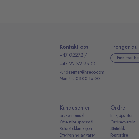
Kontakt oss
Trenger du 
+47 02272
/
Finn svar he
+47 22 32 95 00
kundesenter@lyreco.com
Man-Fre 08:00-16:00
Kundesenter
Ordre
Brukermanual
Innkjøpslister
Ofte stilte spørsmål
Ordreoversikt
Retur/reklamasjon
Statistikk
Etterlysning av varer
Restordre