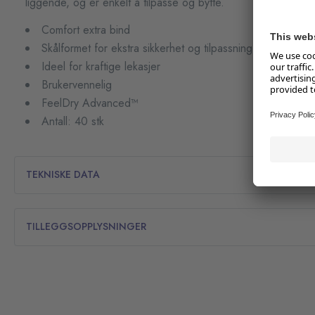
liggende, og er enkelt å tilpasse og bytte.
Comfort extra bind
Skålformet for ekstra sikkerhet og tilpassning
Ideel for kraftige lekasjer
Brukervennelig
FeelDry Advanced™
Antall: 40 stk
TEKNISKE DATA
TILLEGGSOPPLYSNINGER