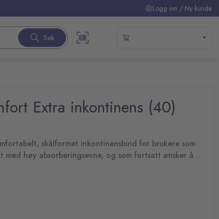
Logg inn / Ny kunde
Søk
ort Extra inkontinens (40)
fortabelt, skålformet inkontinensbind for brukere som
t med høy absorberingsevne, og som fortsatt ønsker å
sjesikkerhet og en kroppsnær tilpasning. Takket være FeelDry
kt væsken vekk fra overflaten og holder huden tørr. Dette
ldes på plass med TENA Fix gjenbrukbare fikseringstruser.
 stående eller liggende, og er enkelt å tilpasse og bytte.
erhet og tilpassning