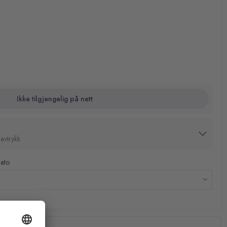
Ikke tilgjengelig på nett
avtrykk
dato