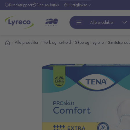
l hovedinnhold
Kundesupport
Finn en butikk
Hurtiglinker
Alle produkter
Alle produkter
Tørk og renhold
Såpe og hygiene
Sanitetsprodu
/
/
/
/
pp over bilder