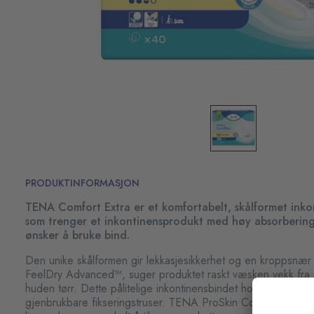
PRODUKTINFORMASJON
TENA Comfort Extra er et komfortabelt, skålformet inko
som trenger et inkontinensprodukt med høy absorbering
ønsker å bruke bind.
Den unike skålformen gir lekkasjesikkerhet og en kroppsnær 
FeelDry Advanced™, suger produktet raskt væsken vekk fra 
huden tørr. Dette pålitelige inkontinensbindet holdes på pl
gjenbrukbare fikseringstruser. TENA ProSkin Comfort kan tas