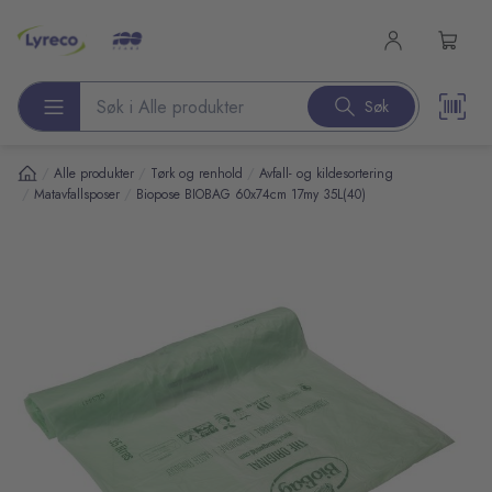
l hovedinnhold
Søk
Søk etter produkter
/
/
/
Alle produkter
Tørk og renhold
Avfall- og kildesortering
/
/
Matavfallsposer
Biopose BIOBAG 60x74cm 17my 35L(40)
pp over bilder