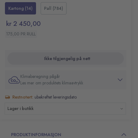
17 my
Kartong (14)
Pall (784)
Komposteres etter 10-45 dager
kr 2 450,00
175,00 PR RULL
Ikke tilgjengelig på nett
Klimaberegning pågår
Les mer om produktets klimaavtrykk
Restnotert:
ubekreftet leveringsdato
Lager i butikk
PRODUKTINFORMASJON