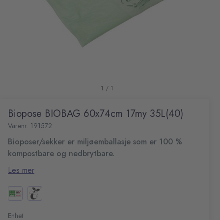
1 / 1
Biopose BIOBAG 60x74cm 17my 35L(40)
Varenr: 191572
Bioposer/sekker er miljøemballasje som er 100 %
kompostbare og nedbrytbare.
Bioposer/sekke er fremstilt av råstoffet Mater-Bi hvor
Les mer
hovedbestandsdelen består av maisstivelse.
Brukes til organisk avfall
Størrelse: 60x74 cm
35 L
Enhet