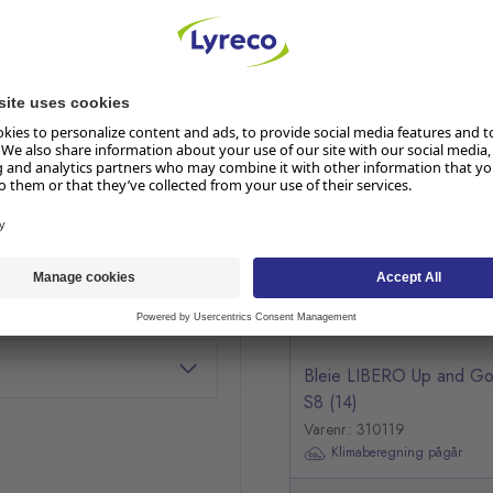
RELATERTE PRODUKTER
Hopp over listen
Bleie LIBERO Up and Go
S8 (14)
Varenr.: 310119
Klimaberegning pågår