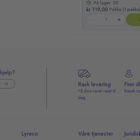
På lager:
20
kr 119,00
Pakke (1 pakke
hjelp?
Rask levering
Finn d
r
Få dine varer raskt til
Besøk os
deg.
Lyreco
Våre tjenester
Juridis