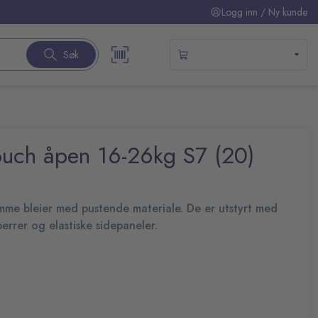
Logg inn / Ny kunde
Søk
ouch åpen 16-26kg S7 (20)
mme bleier med pustende materiale. De er utstyrt med
perrer og elastiske sidepaneler.
me bleier med materiale som puster. Den supersikre bleien
gir pålitelig beskyttelse. Med superabsorberende kjerne og
 tørt og gir beskjed ved tid for skift. De elastiske
tilpasse passformen mot hvert enkelt barn.