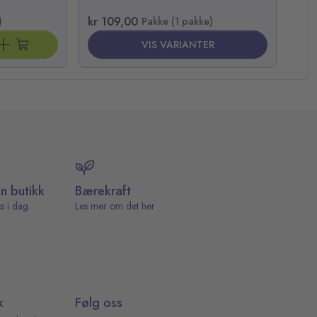
kr 109,00
kr 
)
Pakke (1 pakke)
VIS VARIANTER
in butikk
Bærekraft
s i dag.
Les mer om det her
k
Følg oss