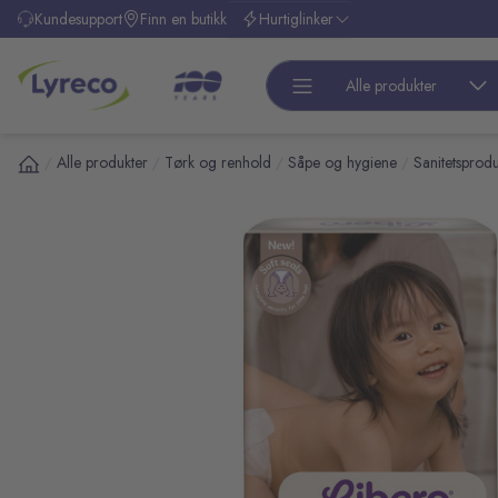
l hovedinnhold
Kundesupport
Finn en butikk
Hurtiglinker
Alle produkter
Alle produkter
Tørk og renhold
Såpe og hygiene
Sanitetsprodu
/
/
/
/
pp over bilder