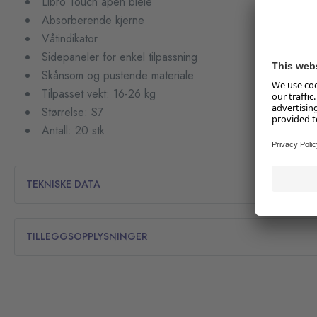
Libro Touch åpen bleie
Absorberende kjerne
Våtindikator
Sidepaneler for enkel tilpassning
Skånsom og pustende materiale
Tilpasset vekt: 16-26 kg
Størrelse: S7
Antall: 20 stk
TEKNISKE DATA
TILLEGGSOPPLYSNINGER