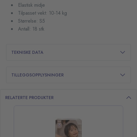
Elastisk midje
Tilpasset vekt: 10-14 kg
Størrelse: S5
Antall: 18 stk
TEKNISKE DATA
TILLEGGSOPPLYSNINGER
RELATERTE PRODUKTER
opp over listen