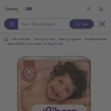
l hovedinnhold
Søk
Søk etter produkter
/
/
/
/
Alle produkter
Tørk og renhold
Såpe og hygiene
Sanitetsprodukter
/
Bleie LIBERO Touch bukse 10-14kg S5 (18)
pp over bilder