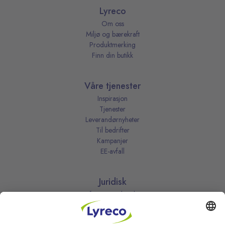
Lyreco
Om oss
Miljø og bærekraft
Produktmerking
Finn din butikk
Våre tjenester
Inspirasjon
Tjenester
Leverandørnyheter
Til bedrifter
Kampanjer
EE-avfall
Juridisk
Informasjonskapsler
Kjøpsbetingelser
Personvernerklæring