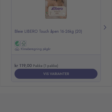
Bleie LIBERO Touch åpen 16-26kg (20)
Bl
Va
Klimaberegning pågår
kr 119,00
kr
Pakke (1 pakke)
VIS VARIANTER