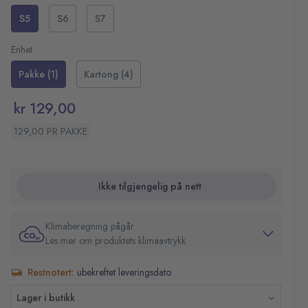
barnets bevegelser.
Lekasjebarrierer
S5
S6
S7
Elastisk midje
Tilpasset vekt: 10-14 kg
Enhet
Størrelse: S5
Antall: 18 stk
Pakke (1)
Kartong (4)
kr 129,00
129,00 PR PAKKE
Ikke tilgjengelig på nett
Klimaberegning pågår
Les mer om produktets klimaavtrykk
Restnotert:
ubekreftet leveringsdato
Lager i butikk