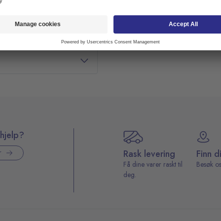
hjelp?
Rask levering
Finn d
r
Få dine varer raskt til
Besøk os
deg.