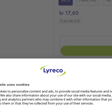
Stk (1)
Pakke (144)
Pall
Pakke med 3
kr 17,60
17,60 PR STK
Klimaberegning pågår
Les mer om produktets klima
og skrive både hjemme og
På lager:
7067
ntroll når du skriver.
Lager i butikk