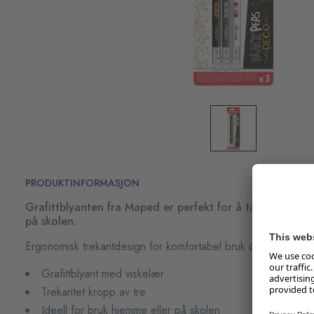
PRODUKTINFORMASJON
Grafittblyanten fra Maped er perfekt for å ta notater 
på skolen.
Ergonomisk trekantdesign for komfortabel bruk og gir bedre ko
Grafittblyant med viskelær
Trekantet kropp av tre
Ideell for bruk hjemme eller på skolen