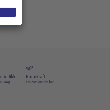
in butikk
Bærekraft
s i dag.
Les mer om det her