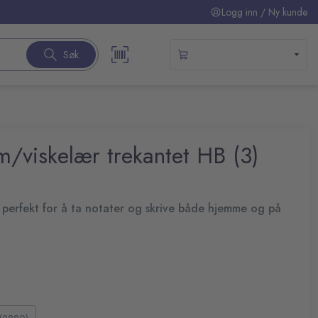
Logg inn / Ny kunde
Søk
/viskelær trekantet HB (3)
 perfekt for å ta notater og skrive både hjemme og på
mfortabel bruk og gir bedre kontroll når du skriver.
r
ler på skolen