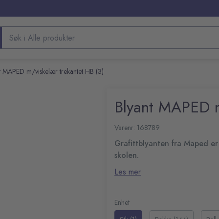
Søk etter produkter
t MAPED m/viskelær trekantet HB (3)
Blyant MAPED m
Varenr: 168789
Grafittblyanten fra Maped er
skolen.
Ergonomisk trekantdesign for ko
Les mer
Grafittblyant med viskelæ
Trekantet kropp av tre
Ideell for bruk hjemme el
Enhet
HB bly