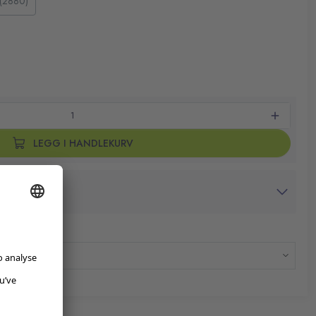
 (2880)
LEGG I HANDLEKURV
avtrykk