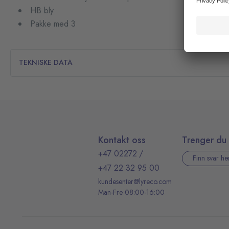
HB bly
Pakke med 3
TEKNISKE DATA
Kontakt oss
Trenger du 
+47 02272
/
Finn svar he
+47 22 32 95 00
kundesenter@lyreco.com
Man-Fre 08:00-16:00