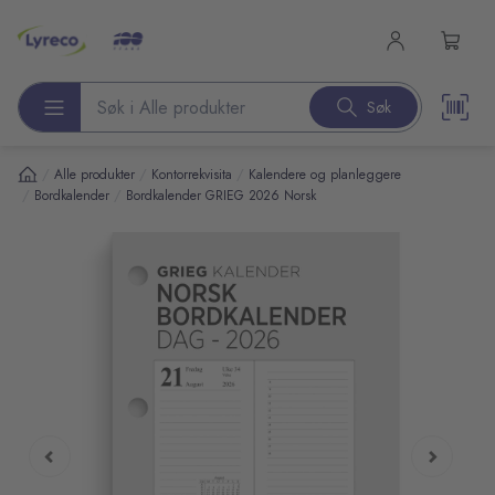
l hovedinnhold
Søk
Søk etter produkter
/
/
/
Alle produkter
Kontorrekvisita
Kalendere og planleggere
/
/
Bordkalender
Bordkalender GRIEG 2026 Norsk
pp over bilder