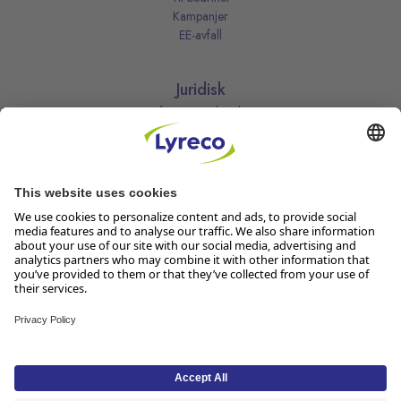
Kampanjer
EE-avfall
Juridisk
Informasjonskapsler
Kjøpsbetingelser
Personvernerklæring
Vilkår
Vilkår for kundeklubben
Likestillingsredegjørelse
Åpenhetsloven
Endre dine personvernsinnstillinger
Følg oss