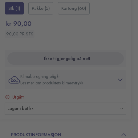
separat)
Stk (1)
Pakke (5)
Kartong (60)
Bokmål og nynorsk
Stående dag/oppslag. Timeinndeling 8-18
kr 90,00
Antall sider: 640
Papirvekt: 60 g
90,00 PR STK
Format: 82x120 mm
Ikke tilgjengelig på nett
Klimaberegning pågår
Les mer om produktets klimaavtrykk
Utgått
Lager i butikk
PRODUKTINFORMASJON