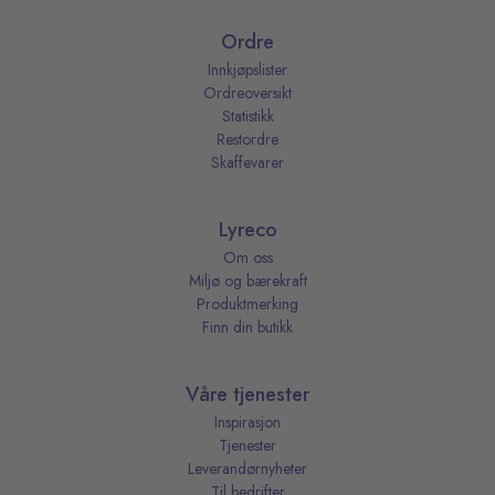
Ordre
Innkjøpslister
Ordreoversikt
Statistikk
Restordre
Skaffevarer
Lyreco
Om oss
Miljø og bærekraft
Produktmerking
Finn din butikk
Våre tjenester
Inspirasjon
Tjenester
Leverandørnyheter
Til bedrifter