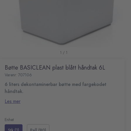
1 / 1
Bøtte BASICLEAN plast blått håndtak 6L
Varenr: 707106
6 liters dekontaminerbar bøtte med fargekodet
håndtak.
Passer til Lilleborg Mini Rengjøringsvogner.
Les mer
Farge: grå med blått håndtak
Kapasitet: 6 L
Mål (LxBxH): 24x19x21,5 cm
Enhet
Stk (1)
Pall (90)