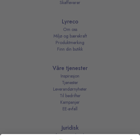
Skaffevarer
Lyreco
Om oss
Miljø og bærekraft
Produktmerking
Finn din butikk
Våre tjenester
Inspirasjon
Tjenester
Leverandørnyheter
Til bedrifter
Kampanjer
EE-avfall
Juridisk
Informasjonskapsler