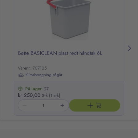
Bøtte BASICLEAN plast rødt håndtak 6L
Re
Varenr.: 707105
Va
Klimaberegning pågår
På lager:
27
kr 250,00
kr
Stk (1 stk)