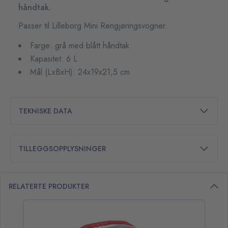
håndtak.
Passer til Lilleborg Mini Rengjøringsvogner.
Farge: grå med blått håndtak
Kapasitet: 6 L
Mål (LxBxH): 24x19x21,5 cm
TEKNISKE DATA
TILLEGGSOPPLYSNINGER
RELATERTE PRODUKTER
opp over listen