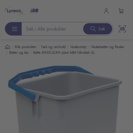
l hovedinnhold
Søk
Søk etter produkter
/
/
/
/
Alle produkter
Tørk og renhold
Vaskeutstyr
Vaskebøtter og flasker
/
/
Bøtter og kar
Bøtte BASICLEAN plast blått håndtak 6L
pp over bilder