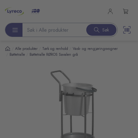
l hovedinnhold
Søk
Søk etter produkter
/
/
/
Alle produkter
Tørk og renhold
Vask- og rengjøringsvogner
/
/
Bøttetralle
Bøttetralle RØROS Savalen grå
pp over bilder