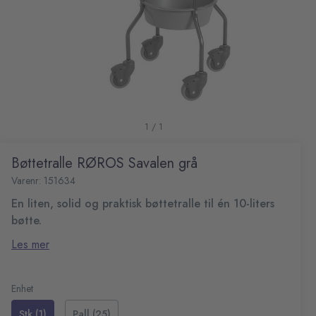
1 / 1
Bøttetralle RØROS Savalen grå
Varenr: 151634
En liten, solid og praktisk bøttetralle til én 10-liters
bøtte.
Egner seg like godt i private hjem som på kontoret.
Les mer
Leveres som avbildet med 80 mm hjul, grå plastbakke og
redskapsholder. Ergonomisk håndtak. Leveres flatpakket.
Bøttetralle til 10-liters bøtte (ikke inkludert)
Mål (HxD): 92x34 cm
Enhet
Stk (1)
Pall (25)