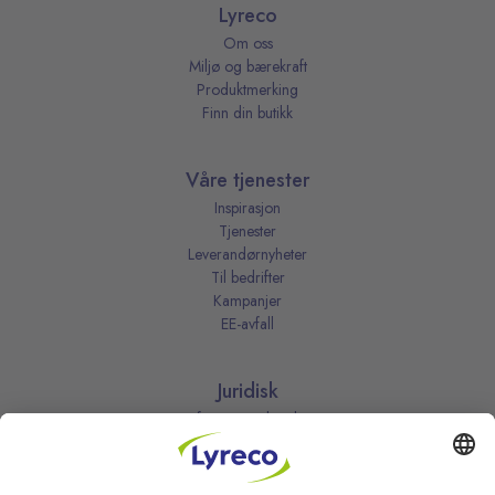
Lyreco
Om oss
Miljø og bærekraft
Produktmerking
Finn din butikk
Våre tjenester
Inspirasjon
Tjenester
Leverandørnyheter
Til bedrifter
Kampanjer
EE-avfall
Juridisk
Informasjonskapsler
Kjøpsbetingelser
Personvernerklæring
Vilkår