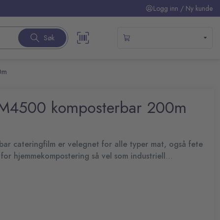
Logg inn / Ny kunde
Søk
00m
WM4500 komposterbar 200m
 cateringfilm er velegnet for alle typer mat, også fete
rt for hjemmekompostering så vel som industriell
for å bevare matens smak, beskytte råvarene og for å
eraturer inntil +100°C i maks 15 minutter, og er egnet for