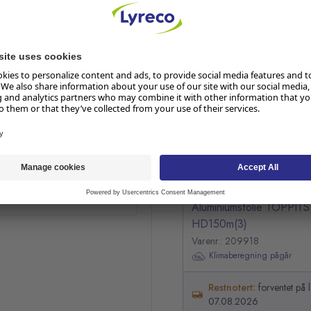
emperaturområder. Ikke
RELATERTE PRODUKTER
Hopp over listen
e 3mm
o
Aluminiumsfolie TOPPI
HD150m(3)
Varenr.: 209918
Klimaberegning pågår
Restnotert:
forventet på 
07.08.2026