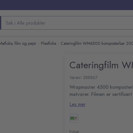
Søk etter produkter
Matfolie, film og papir
Plastfolie
Cateringfilm WM4500 komposterbar 2
/
/
Cateringfilm 
Varenr: 288867
Wrapmaster 4500 komposterbar
matvarer. Filmen er sertifise
kompostering.
Bruk cateringfilm på kjøkkenet 
Les mer
redusere matsvinn.
Tykkelse: 9-11my
Plastfolien kan brukes ved temp
Lengde: 200m
kjøleskap og fryser.
Bredde: 45cm
Enhet