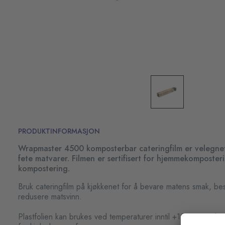
PRODUKTINFORMASJON
Wrapmaster 4500 komposterbar cateringfilm er velegnet 
fete matvarer. Filmen er sertifisert for hjemmekomposteri
kompostering.
Bruk cateringfilm på kjøkkenet for å bevare matens smak, be
redusere matsvinn.
Plastfolien kan brukes ved temperaturer inntil +100°C i maks 