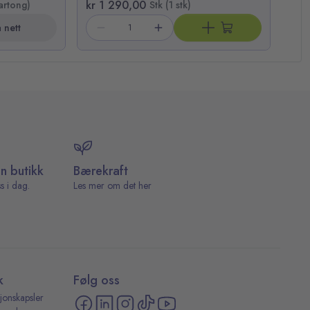
kr 1 290,00
kr 
artong)
Stk (1 stk)
 nett
in butikk
Bærekraft
s i dag.
Les mer om det her
k
Følg oss
jonskapsler