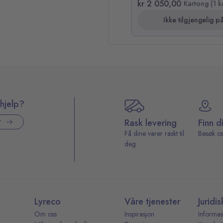
kr 2 050,00
Kartong (1 k
Ikke tilgjengelig på
hjelp?
Rask levering
Finn d
r
Få dine varer raskt til
Besøk os
deg.
Lyreco
Våre tjenester
Juridis
Om oss
Inspirasjon
Informas