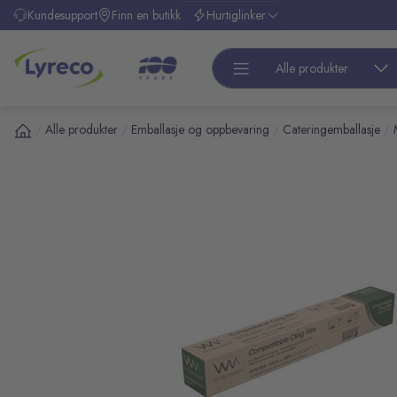
l hovedinnhold
Kundesupport
Finn en butikk
Hurtiglinker
Alle produkter
Alle produkter
Emballasje og oppbevaring
Cateringemballasje
/
/
/
/
pp over bilder