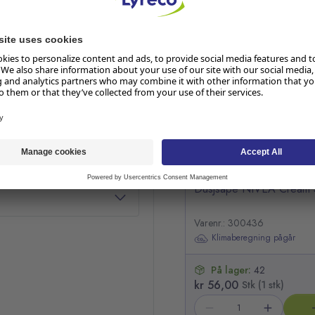
RELATERTE PRODUKTER
slik at du alltid føler deg
Hopp over listen
eise, slik at du alltid kan
binasjonen av beskyttelse
Dusjsåpe NIVEA Cream 
Varenr.: 300436
Klimaberegning pågår
På lager:
42
kr 56,00
Stk (1 stk)