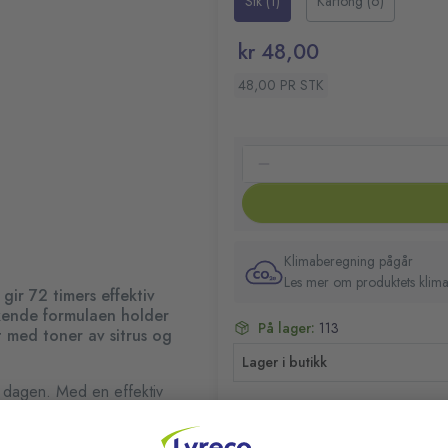
Stk (1)
Kartong (6)
Praktisk størrelse: Passer 
holde deg fresh uansett 
kr 48,00
Velg NIVEA Men Dry Impa
komfort
48,00 PR STK
Uten alkohol
Klimaberegning pågår
Les mer om produktets klima
gir 72 timers effektiv
rkende formulaen holder
På lager:
113
t med toner av sitrus og
Lager i butikk
e dagen. Med en effektiv
m du er på jobb, i