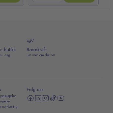
in butikk
Bærekraft
s i dag.
Les mer om det her
k
Følg oss
jonskapsler
ingelser
ernerklæring