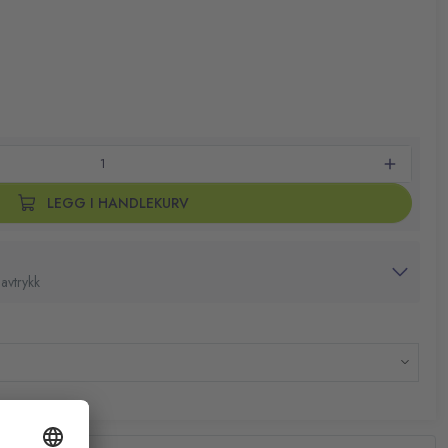
perfekt i treningsbagen eller på reise, slik at du alltid kan
hvor du er
ct og opplev den optimale kombinasjonen av beskyttelse og
LEGG I HANDLEKURV
avtrykk