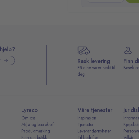
hjelp?
Rask levering
Finn d
r
Få dine varer raskt til
Besøk os
deg.
Lyreco
Våre tjenester
Juridis
Om oss
Inspirasjon
Informas
Miljø og bærekraft
Tjenester
Kjøpsbet
Produktmerking
Leverandørnyheter
Personv
Finn din butikk
Til bedrifter
Vilkår