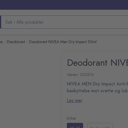
Søk etter produkter
ie
Deodorant
Deodorant NIVEA Men Dry Impact 50ml
/
/
Deodorant NIV
Varenr: 303274
NIVEA MEN Dry Impact Anti-Per
beskyttelse mot svette og lu
tørr ved svette og forhindrer 
NIVEA Men Dry Impact er utvikl
Les mer
timers antiperspirantformel hold
eller ute på eventyr.
Maksimal ytelse: gir dobbel
og selvsikker
Enhet
Skånsom mot huden