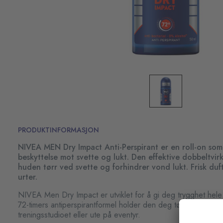
PRODUKTINFORMASJON
NIVEA MEN Dry Impact Anti-Perspirant er en roll-on som 
beskyttelse mot svette og lukt. Den effektive dobbeltvi
huden tørr ved svette og forhindrer vond lukt. Frisk duf
urter.
NIVEA Men Dry Impact er utviklet for å gi deg trygghet hel
72-timers antiperspirantformel holder den deg tørr, uansett o
treningsstudioet eller ute på eventyr.