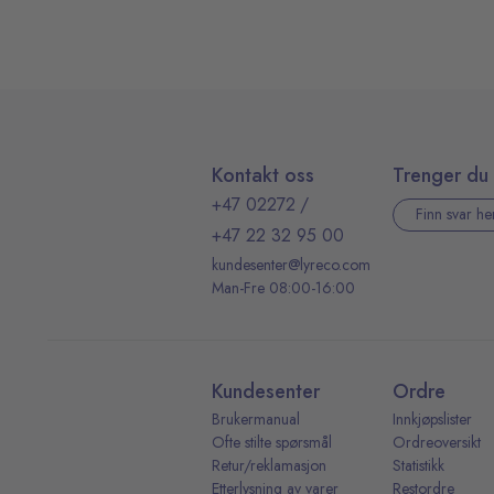
Kontakt oss
Trenger du 
+47 02272
/
Finn svar he
+47 22 32 95 00
kundesenter@lyreco.com
Man-Fre 08:00-16:00
Kundesenter
Ordre
Brukermanual
Innkjøpslister
Ofte stilte spørsmål
Ordreoversikt
Retur/reklamasjon
Statistikk
Etterlysning av varer
Restordre