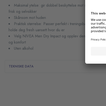
Maksimal ytelse: gir dobbel beskyttelse mot svette og lukt, 
frisk og selvsikker
Skånsom mot huden
Praktisk størrelse: Passer perfekt i treningsbagen eller på r
holde deg fresh uansett hvor du er
Velg NIVEA Men Dry Impact og opplev den optimale kom
og komfort
Uten alkohol
TEKNISKE DATA