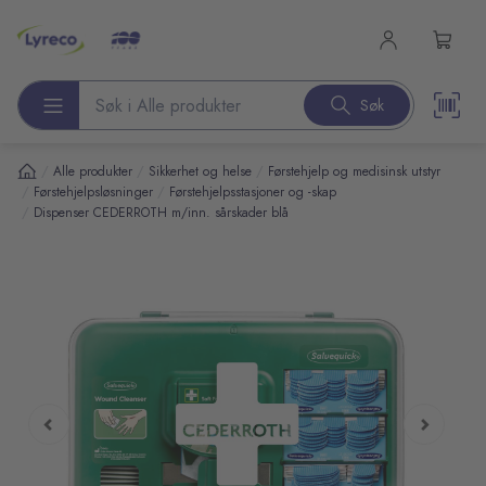
l hovedinnhold
Søk
Søk etter produkter
/
/
/
Alle produkter
Sikkerhet og helse
Førstehjelp og medisinsk utstyr
/
/
Førstehjelpsløsninger
Førstehjelpsstasjoner og -skap
/
Dispenser CEDERROTH m/inn. sårskader blå
pp over bilder