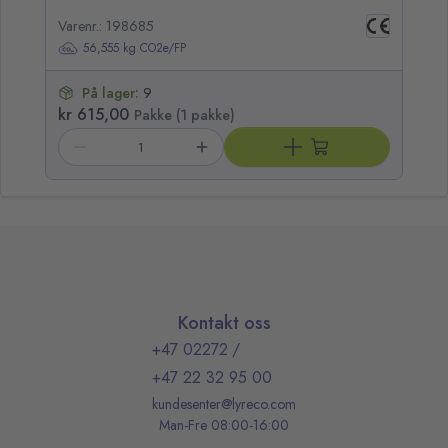
Varenr.: 198685
Va
56,555 kg CO2e/FP
På lager:
9
kr 615,00
kr
Pakke (1 pakke)
Kontakt oss
+47 02272
/
+47 22 32 95 00
kundesenter@lyreco.com
Man-Fre 08:00-16:00