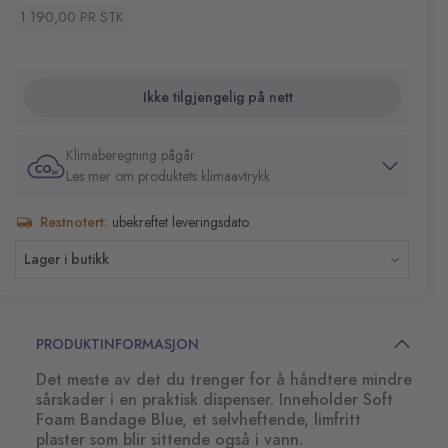
(51030126/198685)
1 190,00 PR STK
1 refillnøkkel
Størrelse (BxHxD): 31x16x20 cm
Ikke tilgjengelig på nett
Klimaberegning pågår
Les mer om produktets klimaavtrykk
Restnotert:
ubekreftet leveringsdato
Lager i butikk
PRODUKTINFORMASJON
Det meste av det du trenger for å håndtere mindre
sårskader i en praktisk dispenser. Inneholder Soft
Foam Bandage Blue, et selvheftende, limfritt
plaster som blir sittende også i vann.