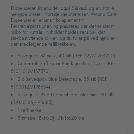
Dispenseren inneholder også Sårvask og en større
mengde plaster i forskjellige størrelser. Wound Care
Dispenser er et smart komplement til
Førstehjelpstasjonen og plasseres der det er størst
risiko for kuttsår. Innholdet holdes rent bak det
støvbeskyttende lokket, og du fyller på ved hjelp av
den medfølgende refillnøkkelen.
Salvequick Sårvask, 40 stk (REF 3227/ 763220)
Cederroth Soft Foam Bandage Blue, 4,5 m (REF
51011010/187570)
2 x Salvequick Blue Detectable, 35 stk (REF
51030127/198684)
Salvequick Blue Detectable plaster mix , 30 stk
(51030126/198685)
1 refillnøkkel
Størrelse (BxHxD): 31x16x20 cm