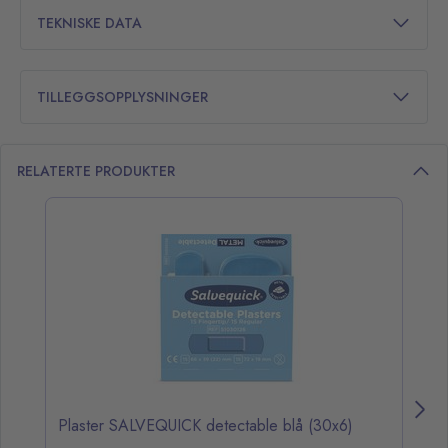
TEKNISKE DATA
TILLEGGSOPPLYSNINGER
RELATERTE PRODUKTER
opp over listen
Plaster SALVEQUICK detectable blå (30x6)
B