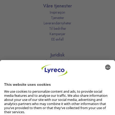
Våre tjenester
Inspirasjon
Tjenester
Leverandørnyheter
Til bedrifter
Kampanjer
EE-avfall
Juridisk
Informasjonskapsler
Kjøpsbetingelser
Personvernerklæring
Vilkår
Vilkår for kundeklubben
Likestillingsredegjørelse
Åpenhetsloven
Endre dine personvernsinnstillinger
Følg oss