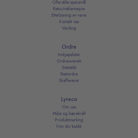
Ofte stilte spørsmål
Retur/reklamasjon
Etterlysning av varer
Kontakt oss
Varsling
Ordre
Innkjøpslister
Ordreoversikt
Statistikk
Restordre
Skaffevarer
Lyreco
Om oss
Miljø og bærekraft
Produktmerking
Finn din butikk