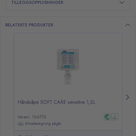
TILLEGGSOPPLYSNINGER
RELATERTE PRODUKTER
opp over listen
Håndsåpe SOFT CARE sensitive 1,3L
Sk
Varenr.: 166773
Va
Klimaberegning pågår