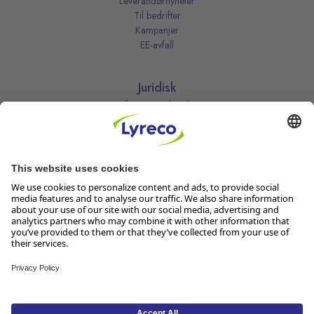
Leverandørnyheter
Til bedrifter
Kampanjer
EE-avfall
Juridisk
Informasjonskapsler
Kjøpsbetingelser
Personvernerklæring
Vilkår
Vilkår for kundeklubben
Likestillingsredegjørelse
Åpenhetsloven
Endre dine personvernsinnstillinger
Følg oss