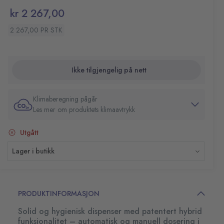
Refiller: Alle refiller i IntelliCare™-serien passer i
kr 2 267,00
hybrid dispenser
Størrelse (HxBxD): 282x158x101,6 mm
2 267,00 PR STK
Ikke tilgjengelig på nett
Klimaberegning pågår
Les mer om produktets klimaavtrykk
Utgått
Lager i butikk
PRODUKTINFORMASJON
Solid og hygienisk dispenser med patentert hybrid
funksjonalitet – automatisk og manuell dosering i