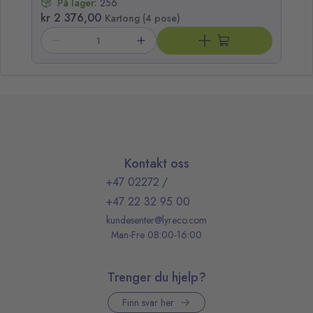
På lager:
256
kr 2 376,00
kr
Kartong (4 pose)
Kontakt oss
+47 02272
/
+47 22 32 95 00
kundesenter@lyreco.com
Man-Fre 08:00-16:00
Trenger du hjelp?
Finn svar her