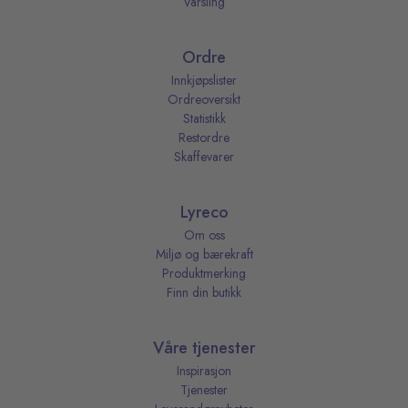
Varsling
Ordre
Innkjøpslister
Ordreoversikt
Statistikk
Restordre
Skaffevarer
Lyreco
Om oss
Miljø og bærekraft
Produktmerking
Finn din butikk
Våre tjenester
Inspirasjon
Tjenester