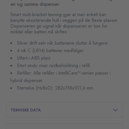
en og samme dispenser.
Smart multi-bracket løsning gjør at man enkelt kan
benytte eksisterende hull i veggen på de fleste plasser.
Dispenseren gir signal når dispenseren er tom for
middel eller batteri må skiftes.
Sikrer drift selv når batteriene slutter å fungere
4 stk C (LR14) batterier medfølger
Utført i ABS plast
Stort vindu viser restbeholdning i refill
Refiller: Alle refiller i IntelliCare™-serien passer i
hybrid dispenser
Størrelse (HxBxD): 282x158x101,6 mm
TEKNISKE DATA