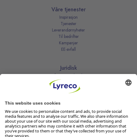
Våre tjenester
Inspirasjon
Tjenester
Leverandørnyheter
Til bedrifter
Kampanjer
EE-avfall
Juridisk
Informasjonskapsler
Kjøpsbetingelser
Personvernerklæring
Vilkår
Vilkår for kundeklubben
Likestillingsredegjørelse
Åpenhetsloven
Endre dine personvernsinnstillinger