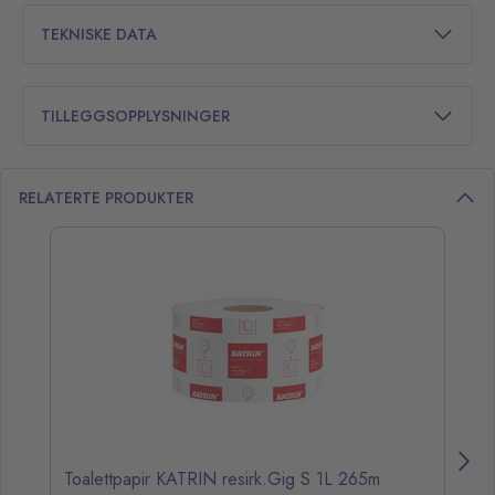
TEKNISKE DATA
TILLEGGSOPPLYSNINGER
RELATERTE PRODUKTER
opp over listen
Toalettpapir KATRIN resirk.Gig S 1L 265m
Di