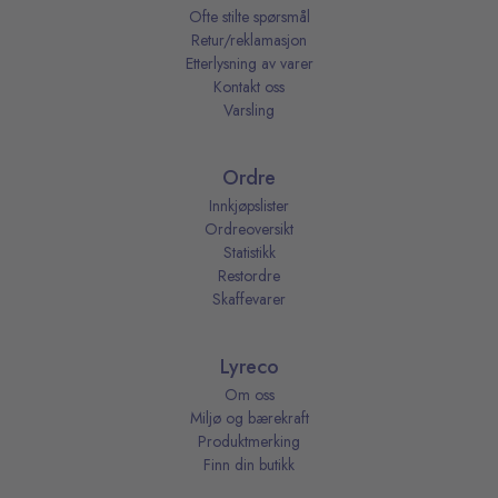
Ofte stilte spørsmål
Retur/reklamasjon
Etterlysning av varer
Kontakt oss
Varsling
Ordre
Innkjøpslister
Ordreoversikt
Statistikk
Restordre
Skaffevarer
Lyreco
Om oss
Miljø og bærekraft
Produktmerking
Finn din butikk