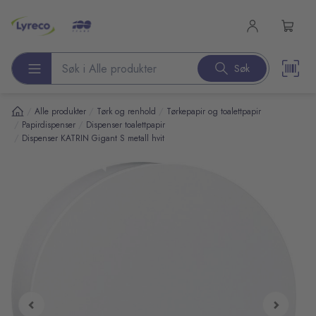
l hovedinnhold
Søk
Søk etter produkter
/
/
/
Alle produkter
Tørk og renhold
Tørkepapir og toalettpapir
/
/
Papirdispenser
Dispenser toalettpapir
/
Dispenser KATRIN Gigant S metall hvit
pp over bilder