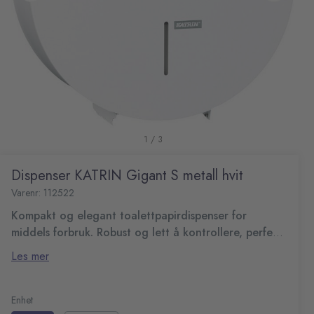
1 / 3
Dispenser KATRIN Gigant S metall hvit
Varenr: 112522
Kompakt og elegant toalettpapirdispenser for
middels forbruk. Robust og lett å kontrollere, perfekt
for mindre rom.
Mindre toalettdispenser for jumboruller i elegant hvitt
Les mer
metall, perfekt for rom med færre besøkende, hvor
design er i fokus.
Lang levetid
Plassbesparende form
Enhet