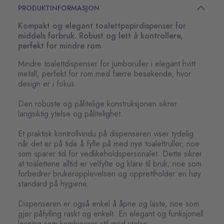
PRODUKTINFORMASJON
Kompakt og elegant toalettpapirdispenser for
middels forbruk. Robust og lett å kontrollere,
perfekt for mindre rom.
Mindre toalettdispenser for jumboruller i elegant hvitt
metall, perfekt for rom med færre besøkende, hvor
design er i fokus.
Den robuste og pålitelige konstruksjonen sikrer
langsiktig ytelse og pålitelighet.
Et praktisk kontrollvindu på dispenseren viser tydelig
når det er på tide å fylle på med nye toalettruller, noe
som sparer tid for vedlikeholdspersonalet. Dette sikrer
at toalettene alltid er velfylte og klare til bruk, noe som
forbedrer brukeropplevelsen og opprettholder en høy
standard på hygiene.
Dispenseren er også enkel å åpne og laste, noe som
gjør påfylling raskt og enkelt. En elegant og funksjonell
løsning som kombinerer stil med ytelse.