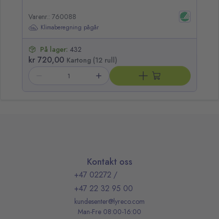
Varenr.: 760088
Va
Klimaberegning pågår
På lager:
432
kr 720,00
kr
Kartong (12 rull)
Kontakt oss
+47 02272
/
+47 22 32 95 00
kundesenter@lyreco.com
Man-Fre 08:00-16:00