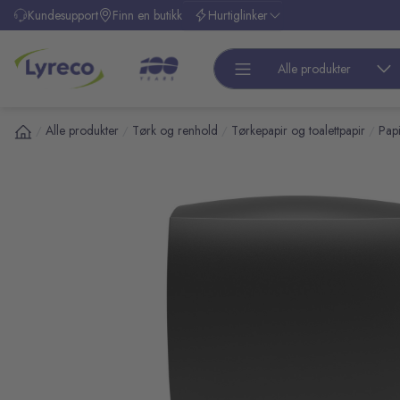
l hovedinnhold
Kundesupport
Finn en butikk
Hurtiglinker
Alle produkter
Alle produkter
Tørk og renhold
Tørkepapir og toalettpapir
Papi
/
/
/
/
pp over bilder