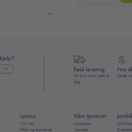
hjelp?
Rask levering
Finn d
r
Få dine varer raskt til
Besøk os
deg.
Lyreco
Våre tjenester
Juridis
Om oss
Inspirasjon
Informas
Miljø og bærekraft
Tjenester
Kjøpsbet