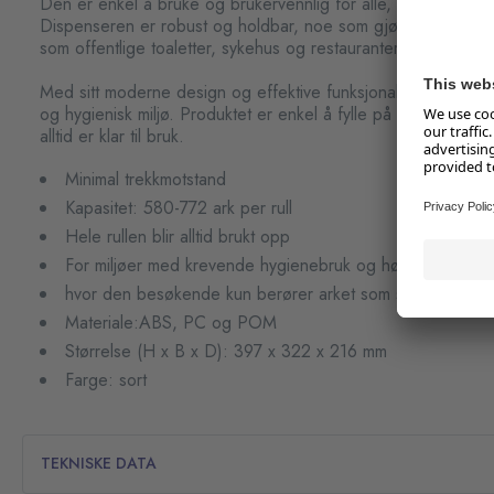
Den er enkel å bruke og brukervennlig for alle, uavhengig av
Dispenseren er robust og holdbar, noe som gjør den ideell f
som offentlige toaletter, sykehus og restauranter.
Med sitt moderne design og effektive funksjonalitet bidrar de
og hygienisk miljø. Produktet er enkel å fylle på og vedlikeh
alltid er klar til bruk.
Minimal trekkmotstand
Kapasitet: 580-772 ark per rull
Hele rullen blir alltid brukt opp
For miljøer med krevende hygienebruk og høy besøksfre
hvor den besøkende kun berører arket som skal brukes
Materiale:ABS, PC og POM
Størrelse (H x B x D): 397 x 322 x 216 mm
Farge: sort
TEKNISKE DATA