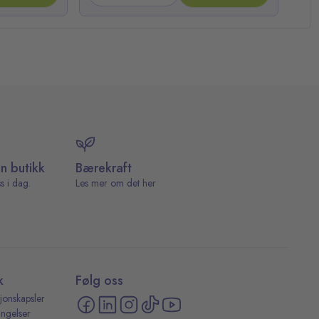
in butikk
Bærekraft
s i dag.
Les mer om det her
k
Følg oss
jonskapsler
ingelser