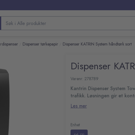
Søk etter produkter
rdispenser
Dispenser tørkepapir
Dispenser KATRIN System håndtørk sort
/
/
Dispenser KATR
Varenr: 278789
Kantrin Dispenser System To
trafikk. Løsningen gir et kon
vedlikehold.
Håndtørkløsning hvor flate ark m
Les mer
spesielt utviklet for miljøer m
Minimal trekkmotstand
Dispenseren er designet med t
Kapasitet: 580-772 ark per
Enhet
er enkel å bruke og brukervennl
Hele rullen blir alltid bruk